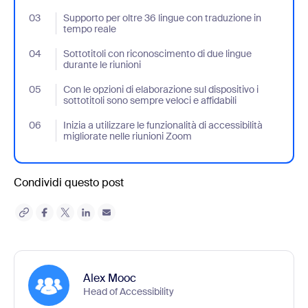
03
- Jumplink to Supporto per oltre 36 lingue con traduzione in tem
Supporto per oltre 36 lingue con traduzione in
tempo reale
04
- Jumplink to Sottotitoli con riconoscimento di due lingue durante
Sottotitoli con riconoscimento di due lingue
durante le riunioni
05
- Jumplink to Con le opzioni di elaborazione sul dispositivo i sotto
Con le opzioni di elaborazione sul dispositivo i
sottotitoli sono sempre veloci e affidabili
06
- Jumplink to Inizia a utilizzare le funzionalità di accessibilità mi
Inizia a utilizzare le funzionalità di accessibilità
migliorate nelle riunioni Zoom
Condividi questo post
Alex Mooc
Head of Accessibility