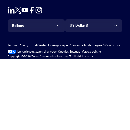
Test Zoom
Test di Zoom
Piani & Prezzi
Piani e prezzi
Plug-in di Outlook
Account
Richiedi una demo
Chiedi una dimostrazione
App iPhone/iPad
App iPhone/iPad
Lingua
Valuta
Centro assistenza
Centro assistenza
Webinar ed eventi
App per Android
Italiano
App per Android
US Dollar $
Centro di apprendimento
Zoom Experience Center
Zoom Experience Center
Zoom Sfondi virtuali
Sfondi virtuali per Zoom
Deutsch
US Dollar $
Community di Zoom
Zoom for Startups
Zoom for Startups
Termini
Privacy
Trust Center
Linee guida per l'uso accettabile
Legale & Conformità
Aspetti legali e conformità
English
Libreria di contenuti tecnici
Libreria di contenuti tecnici
Le tue impostazioni di privacy
Cookies Settings
Mappa del sito
Mappa del sito
Copyright ©2026 Zoom Communications, Inc. Tutti i diritti riservati.
Español
feedback
Contattaci
Contattaci
Français
Accessibilità
Indonesia
Supporto agli sviluppatori
Supporto per sviluppatori
Italiano
Privacy, sicurezza, politiche legali e dichiarazione di
日本語
trasparenza sulla legge sulla schiavitù moderna
Informative legali
한국어
Nederlands