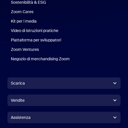
Sostenibilità & ESG
Sostenibilità ed ESG
Zoom Cares
Zoom Cares
Kit per i media
Kit media
Video di istruzioni pratiche
Piattaforma per sviluppatori
Zoom Ventures
Zoom Ventures
Negozio di merchandising Zoom
Negozio di merchandising Zoo
Scarica
App Zoom Workplace
App Zoom Workplace
Vendite
App Zoom Rooms
App Zoom Rooms
+1.888.799.9666
Clicca per chiamare
Controller per Zoom Rooms
Assistenza
Assistenza
Contatta il reparto vendite
Estensioni per browser