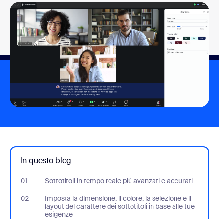
In questo blog
01
- Jumplink to Sottotitoli in tempo reale più avanzati e accurati
Sottotitoli in tempo reale più avanzati e accurati
02
- Jumplink to Imposta la dimensione, il colore, la selezione e il la
Imposta la dimensione, il colore, la selezione e il
layout del carattere dei sottotitoli in base alle tue
esigenze