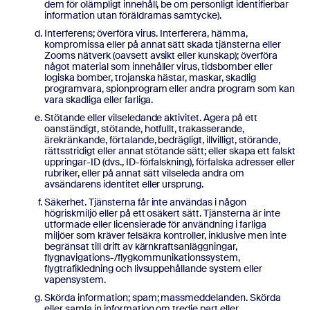
dem för olämpligt innehåll, be om personligt identifierbar
information utan föräldrarnas samtycke).
Interferens; överföra virus. Interferera, hämma,
kompromissa eller på annat sätt skada tjänsterna eller
Zooms nätverk (oavsett avsikt eller kunskap); överföra
något material som innehåller virus, tidsbomber eller
logiska bomber, trojanska hästar, maskar, skadlig
programvara, spionprogram eller andra program som kan
vara skadliga eller farliga.
Stötande eller vilseledande aktivitet. Agera på ett
oanständigt, stötande, hotfullt, trakasserande,
ärekränkande, förtalande, bedrägligt, illvilligt, störande,
rättsstridigt eller annat stötande sätt; eller skapa ett falskt
uppringar-ID (dvs., ID-förfalskning), förfalska adresser eller
rubriker, eller på annat sätt vilseleda andra om
avsändarens identitet eller ursprung.
Säkerhet. Tjänsterna får inte användas i någon
högriskmiljö eller på ett osäkert sätt. Tjänsterna är inte
utformade eller licensierade för användning i farliga
miljöer som kräver felsäkra kontroller, inklusive men inte
begränsat till drift av kärnkraftsanläggningar,
flygnavigations-/flygkommunikationssystem,
flygtrafikledning och livsuppehållande system eller
vapensystem.
Skörda information; spam; massmeddelanden. Skörda
eller samla in information om tredje part eller