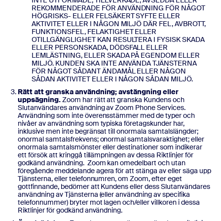
INTE UTFORMADE, TILLVERKADE, AVSEDDA ELLER
REKOMMENDERADE FÖR ANVÄNDNING FÖR NÅGOT
HÖGRISKS- ELLER FELSÄKERT SYFTE ELLER
AKTIVITET ELLER I NÅGON MILJÖ DÄR FEL, AVBROTT,
FUNKTIONSFEL, FELAKTIGHET ELLER
OTILLGÄNGLIGHET KAN RESULTERA I FYSISK SKADA
ELLER PERSONSKADA, DÖDSFALL ELLER
LEMLÄSTNING, ELLER SKADA PÅ EGENDOM ELLER
MILJÖ. KUNDEN SKA INTE ANVÄNDA TJÄNSTERNA
FÖR NÅGOT SÅDANT ÄNDAMÅL ELLER NÅGON
SÅDAN AKTIVITET ELLER I NÅGON SÅDAN MILJÖ.
Rätt att granska användning; avstängning eller
uppsägning.
Zoom har rätt att granska Kundens och
Slutanvändares användning av Zoom Phone Services.
Användning som inte överensstämmer med de typer och
nivåer av användning som typiska företagskunder har,
inklusive men inte begränsat till onormala samtalslängder;
onormal samtalsfrekvens; onormal samtalsvaraktighet; eller
onormala samtalsmönster eller destinationer som indikerar
ett försök att kringgå tillämpningen av dessa Riktlinjer för
godkänd användning. Zoom kan omedelbart och utan
föregående meddelande agera för att stänga av eller säga upp
Tjänsterna, eller telefonnumren, om Zoom, efter eget
gottfinnande, bedömer att Kundens eller dess Slutanvändares
användning av Tjänsterna (eller användning av specifika
telefonnummer) bryter mot lagen och/eller villkoren i dessa
Riktlinjer för godkänd användning.