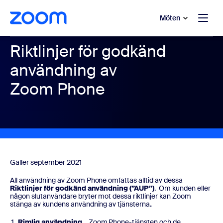
ill huvudinnehåll
 till hjälpchatt
Möten
Riktlinjer för godkänd
användning av
Zoom Phone
Gäller september 2021
All användning av Zoom Phone omfattas alltid av dessa
Riktlinjer för godkänd användning (”AUP”)
. Om kunden eller
någon slutanvändare bryter mot dessa riktlinjer kan Zoom
stänga av kundens användning av tjänsterna
.
Rimlig användning.
Zoom Phone-tjänsten och de