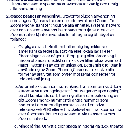
tillhörande samtalsplanerna är avsedda för vanlig och rimlig
affärsanvändning.
Oacceptabel användning.
Utöver förbjuden användning
som anges i Tjänstevillkoren eller ditt avtal med Zoom, får
Zoom Phone-tjänster (inklusive alla enheter, system, nätverk
eller konton som används i samband med tjänsterna eller
Zooms nätverk) inte användas för att ägna sig åt något av
följande:
Olaglig aktivitet. Brott mot tillämplig lag, inklusive
amerikanska federala, statliga eller lokala lagar eller
förordningar, eller någon tillämplig lag eller förordning i
någon utländsk jurisdiktion, inklusive tillämpliga lagar vad
gäller inspelning av kommunikation. Bedräglig eller olaglig
användning av Zoom Phone-tjänsterna, inklusive alla
former av aktivitet som bryter mot lagar och regler för
telefonförsäljning.
Automatisk uppringning; trunking; trafikpumpning. Utföra
automatisk uppringning eller ”förutsägande uppringning”
på ett kränkande sätt; trunking eller vidarebefordring av
ditt Zoom Phone-nummer till andra nummer som
hanterar flera samtidiga samtal eller till en privat
telefonväxel (PBX) eller ett nyckelsystem; trafikpumpning
eller åtkomststimulering av samtal via tjänsterna eller
Zooms nätverk.
Minderåriga. Utnyttja eller skada minderåriga (t.ex. utsätta