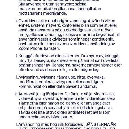
Slutanvändare utan samtycke; skicka
masskommunikation eller annat innehåll utan
mottagarens medgivande.
Överdriven eller obehörig användning. Använda vilken
enhet, system, nätverk, konto eller plan som helst, eller
använda tjänsterna på ett obehörigt sätt eller utöver
rimlig affärsanvändning, inklusive men inte begränsat till
användning eller aktiviteter som innebär kontinuerlig,
oavbruten eller konsekvent överdriven användning av
Zoom Phone-tjänsten.
Kringgå efterlevnad eller säkerhet. Dra nytta av, kringgå,
utnyttja, besegra, inaktivera eller på annat sätt överlista
begränsningar av Tjänsterna, säkerhetsmekanismer eller
efterlevnad av dessa riktlinjer eller någon lag.
Avlyssning. Avlyssna, fånga upp, hitta, övervaka,
modifiera, emulera, avkryptera eller omdirigera
kommunikation eller data oavsett ändamål.
Återförsäljning förbjuden. Du får inte sälja, vidaresälja,
vidareuthyra, överlåta, licensiera eller vidarelicensiera
Tjänsterna eller någon del därav eller använda eller
erbjuda dem på servicebyrå- eller tidsdelningsbasis,
såvida det inte uttryckligen är tillåtet i ett avtal som
undertecknats av båda parter.
Användning med hög risk förbjuden. TJÄNSTERNA ÄR