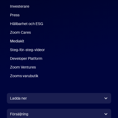
Investerare
Press
Hållbarhet och ESG
Zoom Cares
Zoom Cares
Mediakit
Steg-för-steg-videor
Developer Platform
Zoom Ventures
Zooms varubutik
Zooms varubutik
Ladda ner
Zoom Workplace-app
Zoom Workplace-app
Försäljning