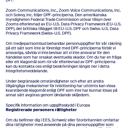
DPF.
Zoom Communications, Inc., Zoom Voice Communications, Inc.
och Solvvy, Inc. följer DPF-principerna. Den amerikanska
myndigheten Federal Trade Commission utövar tillsyn över
Zooms efterlevnad av EU-U.S. Data Privacy Framework (EU-U.S.
DPF), det brittiska tillägget till EU-U.S. DPF och Swiss-U.S. Data
Privacy Framework (Swiss-U.S. DPF).
Om tredjepartsombud behandlar personuppgifter för vår räkning
på ett sätt som inte är förenligt med DPF-principerna förblir vi
ansvariga, såvida vi inte bevisar att vi inte ansvarar för den
händelse som har orsakat eventuella skador. Om du har en fråga
eller ett klagomål som rör vår efterlevnad av DPF-principerna
kan du kontakta oss enligt beskrivningen längst ner i detta
integritetsmeddelande.
Under begränsade omständigheter och efter att andra
tillgängliga mekanismer för tvistlösning har uttömts kan vissa
kvarstående klagomål enligt DPF som inte har kunnat lösas på
annat sätt avgöras genom bindande skiljedom.
Specifik information om uppgiftsskydd i Europa
Registrerade personers rättigheter
Om du befinner dig i EES, Schweiz eller Storbritannien omfattar
dina rättigheter med avseende på dina personuppgifter som