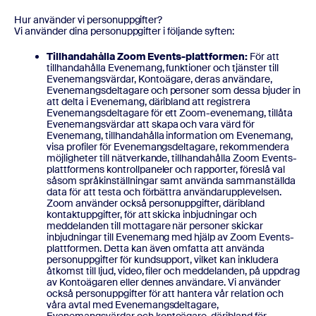
Hur använder vi personuppgifter?
Vi använder dina personuppgifter i följande syften:
Tillhandahålla Zoom Events-plattformen:
För att
tillhandahålla Evenemang, funktioner och tjänster till
Evenemangsvärdar, Kontoägare, deras användare,
Evenemangsdeltagare och personer som dessa bjuder in
att delta i Evenemang, däribland att registrera
Evenemangsdeltagare för ett Zoom-evenemang, tillåta
Evenemangsvärdar att skapa och vara värd för
Evenemang, tillhandahålla information om Evenemang,
visa profiler för Evenemangsdeltagare, rekommendera
möjligheter till nätverkande, tillhandahålla Zoom Events-
plattformens kontrollpaneler och rapporter, föreslå val
såsom språkinställningar samt använda sammanställda
data för att testa och förbättra användarupplevelsen.
Zoom använder också personuppgifter, däribland
kontaktuppgifter, för att skicka inbjudningar och
meddelanden till mottagare när personer skickar
inbjudningar till Evenemang med hjälp av Zoom Events-
plattformen. Detta kan även omfatta att använda
personuppgifter för kundsupport, vilket kan inkludera
åtkomst till ljud, video, filer och meddelanden, på uppdrag
av Kontoägaren eller dennes användare. Vi använder
också personuppgifter för att hantera vår relation och
våra avtal med Evenemangsdeltagare,