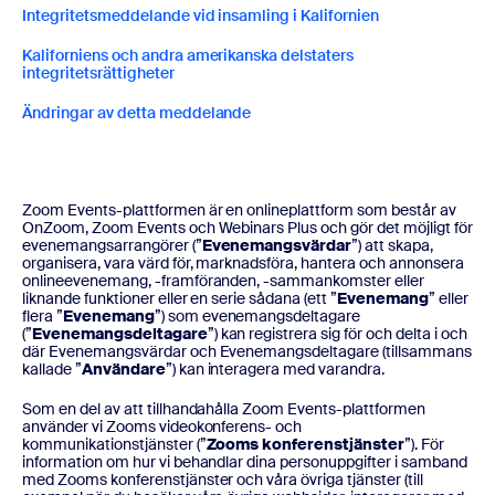
Integritetsmeddelande vid insamling i Kalifornien
Kaliforniens och andra amerikanska delstaters
integritetsrättigheter
Ändringar av detta meddelande
Zoom Events-plattformen är en onlineplattform som består av
OnZoom, Zoom Events och Webinars Plus och gör det möjligt för
evenemangsarrangörer (”
Evenemangsvärdar
”) att skapa,
organisera, vara värd för, marknadsföra, hantera och annonsera
onlineevenemang, -framföranden, -sammankomster eller
liknande funktioner eller en serie sådana (ett ”
Evenemang
” eller
flera ”
Evenemang
”) som evenemangsdeltagare
(”
Evenemangsdeltagare
”) kan registrera sig för och delta i och
där Evenemangsvärdar och Evenemangsdeltagare (tillsammans
kallade ”
Användare
”) kan interagera med varandra.
Som en del av att tillhandahålla Zoom Events-plattformen
använder vi Zooms videokonferens- och
kommunikationstjänster (”
Zooms
konferenstjänster
”). För
information om hur vi behandlar dina personuppgifter i samband
med Zooms konferenstjänster och våra övriga tjänster (till