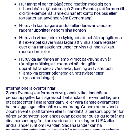
Hur länge vi har en pågående relation med dig och
tillhandahåller tjänsterna på Zoom Events-plattformen till
dig (till exempel så länge du har ett konto hos oss eller
fortsätter att använda våra Evenemang)
Huruvida kontoägare ändrar eller deras användare
raderar uppgifter genom sina konton
Huruvida vi har juridisk skyldighet att behålla uppgifterna
(till exempel kräver vissa lagar att vi ska spara register
över dina transaktioner under en viss tid innan vi kan
radera dem) eller
Huruvida lagringen är lämplig mot bakgrund av vår
rättsliga ställning (till exempel när det gäller
upprätthållande av våra avtal, lösning av tvister och
tillämpliga preskriptionsregler, rättstvister eller
tillsynsutredningar).
Internationella överföringar
Zoom Events-plattformen drivs globalt, vilket innebär att
personuppgifter kan lagras och behandlas (till exempel lagras i
ett datacenter) i alla länder där vi eller våra tjänsteleverantörer
har anläggningar eller håller evenemang. Genom att använda
Zoom Events-plattformen eller tillhandahålla personuppgifter för
något av de syften som anges ovan bekräftar du att du förstår att
dina personuppgifter kan överföras till eller lagras i USA eller i
andra länder runt om i världen. Sådana länder kan ha