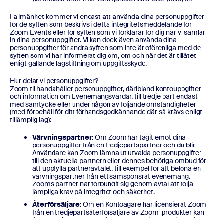
I allmänhet kommer vi endast att använda dina personuppgifter
för de syften som beskrivs i detta integritetsmeddelande för
Zoom Events eller för syften som vi förklarar för dig när vi samlar
in dina personuppgifter. Vi kan dock även använda dina
personuppgifter för andra syften som inte är oförenliga med de
syften som vi har informerat dig om, om och när det är tillåtet
enligt gällande lagstiftning om uppgiftsskydd.
Hur delar vi personuppgifter?
Zoom tillhandahåller personuppgifter, däribland kontouppgifter
och information om Evenemangsvärdar, till tredje part endast
med samtycke eller under någon av följande omständigheter
(med förbehåll för ditt förhandsgodkännande där så krävs enligt
tillämplig lag):
Värvningspartner
: Om Zoom har tagit emot dina
personuppgifter från en tredjepartspartner och du blir
Användare kan Zoom lämna ut utvalda personuppgifter
till den aktuella partnern eller dennes behöriga ombud för
att uppfylla partneravtalet, till exempel för att belöna en
värvningspartner från ett samsponsrat evenemang.
Zooms partner har förbundit sig genom avtal att följa
lämpliga krav på integritet och säkerhet.
Återförsäljare
: Om en Kontoägare har licensierat Zoom
från en tredjepartsåterförsäljare av Zoom-produkter kan