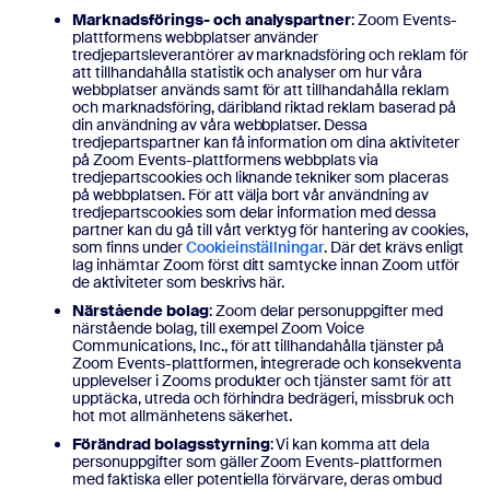
Marknadsförings- och analyspartner
: Zoom Events-
plattformens webbplatser använder
tredjepartsleverantörer av marknadsföring och reklam för
att tillhandahålla statistik och analyser om hur våra
webbplatser används samt för att tillhandahålla reklam
och marknadsföring, däribland riktad reklam baserad på
din användning av våra webbplatser. Dessa
tredjepartspartner kan få information om dina aktiviteter
på Zoom Events-plattformens webbplats via
tredjepartscookies och liknande tekniker som placeras
på webbplatsen. För att välja bort vår användning av
tredjepartscookies som delar information med dessa
partner kan du gå till vårt verktyg för hantering av cookies,
som finns under
Cookieinställningar
. Där det krävs enligt
lag inhämtar Zoom först ditt samtycke innan Zoom utför
de aktiviteter som beskrivs här.
Närstående bolag
: Zoom delar personuppgifter med
närstående bolag, till exempel Zoom Voice
Communications, Inc., för att tillhandahålla tjänster på
Zoom Events-plattformen, integrerade och konsekventa
upplevelser i Zooms produkter och tjänster samt för att
upptäcka, utreda och förhindra bedrägeri, missbruk och
hot mot allmänhetens säkerhet.
Förändrad bolagsstyrning
: Vi kan komma att dela
personuppgifter som gäller Zoom Events-plattformen
med faktiska eller potentiella förvärvare, deras ombud