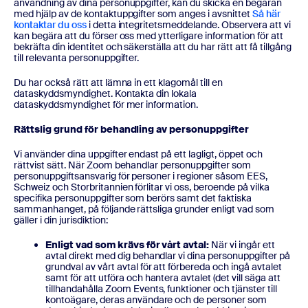
användning av dina personuppgifter, kan du skicka en begäran
med hjälp av de kontaktuppgifter som anges i avsnittet
Så här
kontaktar du oss
i detta integritetsmeddelande. Observera att vi
kan begära att du förser oss med ytterligare information för att
bekräfta din identitet och säkerställa att du har rätt att få tillgång
till relevanta personuppgifter.
Du har också rätt att lämna in ett klagomål till en
dataskyddsmyndighet. Kontakta din lokala
dataskyddsmyndighet för mer information.
Rättslig grund för behandling av personuppgifter
Vi använder dina uppgifter endast på ett lagligt, öppet och
rättvist sätt. När Zoom behandlar personuppgifter som
personuppgiftsansvarig för personer i regioner såsom EES,
Schweiz och Storbritannien förlitar vi oss, beroende på vilka
specifika personuppgifter som berörs samt det faktiska
sammanhanget, på följande rättsliga grunder enligt vad som
gäller i din jurisdiktion:
Enligt vad som krävs för vårt avtal:
När vi ingår ett
avtal direkt med dig behandlar vi dina personuppgifter på
grundval av vårt avtal för att förbereda och ingå avtalet
samt för att utföra och hantera avtalet (det vill säga att
tillhandahålla Zoom Events, funktioner och tjänster till
kontoägare, deras användare och de personer som