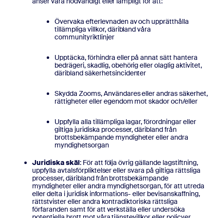
anser vara nödvändigt eller lämpligt för att:
Övervaka efterlevnaden av och upprätthålla
tillämpliga villkor, däribland våra
communityriktlinjer
Upptäcka, förhindra eller på annat sätt hantera
bedrägeri, skadlig, obehörig eller olaglig aktivitet,
däribland säkerhetsincidenter
Skydda Zooms, Användares eller andras säkerhet,
rättigheter eller egendom mot skador och/eller
Uppfylla alla tillämpliga lagar, förordningar eller
giltiga juridiska processer, däribland från
brottsbekämpande myndigheter eller andra
myndighetsorgan
Juridiska skäl
: För att följa övrig gällande lagstiftning,
uppfylla avtalsförpliktelser eller svara på giltiga rättsliga
processer, däribland från brottsbekämpande
myndigheter eller andra myndighetsorgan, för att utreda
eller delta i juridisk informations- eller bevisanskaffning,
rättstvister eller andra kontradiktoriska rättsliga
förfaranden samt för att verkställa eller undersöka
potentiella brott mot våra tjänstevillkor eller policyer.