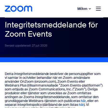
ill huvudinnehåll
 till hjälpchatt
Möten
Integritetsmeddelande för
Zoom Events
Senast uppdaterad: 27 juli 2026
Detta integritetsmeddelande beskriver de personuppgifter som
vi samlar in och/eller behandlar när en Zoom-användare
använder OnZoom (onzoom.com), Zoom Events eller
Webinars Plus (tillsammans kallade ”Zoom Events-plattformen”)
som erbjuds av Zoom Communications, Inc. (”Zoom”). Övriga
produkter eller tjänster som utvecklas av Zoom omfattas
antingen av Zooms integritetsmeddelande, som omfattar den
grundläggande Webinars-tjänsten och publiceras
här
, eller en
separat integritetspolicy (däribland de som listas
här
). Vi