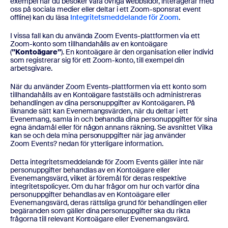
exempel när du besöker våra övriga webbsidor, interagerar med
oss på sociala medier eller deltar i ett Zoom-sponsrat event
offline) kan du läsa
Integritetsmeddelande för Zoom
.
I vissa fall kan du använda Zoom Events-plattformen via ett
Zoom-konto som tillhandahålls av en kontoägare
(
”Kontoägare”
). En kontoägare är den organisation eller individ
som registrerar sig för ett Zoom-konto, till exempel din
arbetsgivare.
När du använder Zoom Events-plattformen via ett konto som
tillhandahålls av en Kontoägare fastställs och administreras
behandlingen av dina personuppgifter av Kontoägaren. På
liknande sätt kan Evenemangsvärden, när du deltar i ett
Evenemang, samla in och behandla dina personuppgifter för sina
egna ändamål eller för någon annans räkning. Se avsnittet Vilka
kan se och dela mina personuppgifter när jag använder
Zoom Events? nedan för ytterligare information.
Detta integritetsmeddelande för Zoom Events gäller inte när
personuppgifter behandlas av en Kontoägare eller
Evenemangsvärd, vilket är föremål för deras respektive
integritetspolicyer. Om du har frågor om hur och varför dina
personuppgifter behandlas av en Kontoägare eller
Evenemangsvärd, deras rättsliga grund för behandlingen eller
begäranden som gäller dina personuppgifter ska du rikta
frågorna till relevant Kontoägare eller Evenemangsvärd.