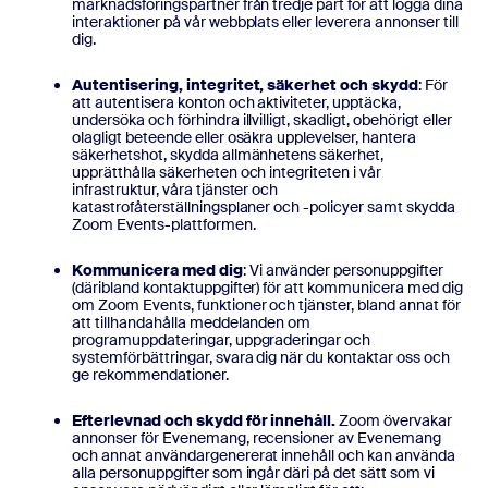
marknadsföringspartner från tredje part för att logga dina
interaktioner på vår webbplats eller leverera annonser till
dig.
Autentisering, integritet, säkerhet och skydd
: För
att autentisera konton och aktiviteter, upptäcka,
undersöka och förhindra illvilligt, skadligt, obehörigt eller
olagligt beteende eller osäkra upplevelser, hantera
säkerhetshot, skydda allmänhetens säkerhet,
upprätthålla säkerheten och integriteten i vår
infrastruktur, våra tjänster och
katastrofåterställningsplaner och -policyer samt skydda
Zoom Events-plattformen.
Kommunicera med dig
: Vi använder personuppgifter
(däribland kontaktuppgifter) för att kommunicera med dig
om Zoom Events, funktioner och tjänster, bland annat för
att tillhandahålla meddelanden om
programuppdateringar, uppgraderingar och
systemförbättringar, svara dig när du kontaktar oss och
ge rekommendationer.
Efterlevnad och skydd för innehåll.
Zoom övervakar
annonser för Evenemang, recensioner av Evenemang
och annat användargenererat innehåll och kan använda
alla personuppgifter som ingår däri på det sätt som vi