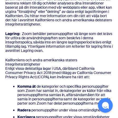
leverera reklam till dig och/eller analysera dina interaktioner
baserat på din interaktion med vår webbplats eller app, vilket kan
utgöra ”försäljning” eller ”delning” av data enligt lagstiftningen i
Kalifornien. Du hittar mer information om din rätt att välja bort
det här i avsnittet Kaliforniens och andra amerikanska delstaters
integritetsrättigheter.
Lagring:
Zoom behåller personuppgifter så länge som det krävs
för utföra de användningssyften som beskrivs i denna
integritetspolicy, såvida inte en längre lagringsperiod krävs enligt
tillämplig lag. Ytterligare information om kriterier för lagring finns i
avsnittet Lagring ovan.
Kaliforniens och andra amerikanska staters
integritetsrättigheter
Enligt vissa delstatliga lagar i USA, däribland California
Consumer Privacy Act 2018 (med tillägg av California Consumer
Privacy Rights Act) (CCPA), kan invånare ha rätt att:
Komma åt
de kategorier och specifika personuppgifter
som Zoom har samlat in, de kategorier av källor från vilka
personuppgifterna samlas in, affärsändamålen för att
samla in personuppgifterna samt de kategorier av tredje
parter som Zoom har delat personuppgifterna med
Radera
personuppgifter under vissa omständigheter
Korrigera
personuppgifter under vissa omständigheter