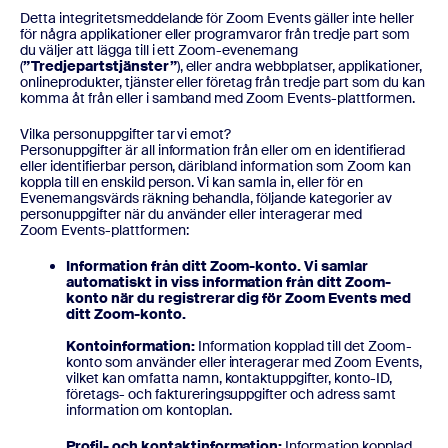
Detta integritetsmeddelande för Zoom Events gäller inte heller
för några applikationer eller programvaror från tredje part som
du väljer att lägga till i ett Zoom-evenemang
(
”Tredjepartstjänster”
), eller andra webbplatser, applikationer,
onlineprodukter, tjänster eller företag från tredje part som du kan
komma åt från eller i samband med Zoom Events-plattformen.
Vilka personuppgifter tar vi emot?
Personuppgifter är all information från eller om en identifierad
eller identifierbar person, däribland information som Zoom kan
koppla till en enskild person. Vi kan samla in, eller för en
Evenemangsvärds räkning behandla, följande kategorier av
personuppgifter när du använder eller interagerar med
Zoom Events-plattformen:
Information från ditt Zoom-konto. Vi samlar
automatiskt in viss information från ditt Zoom-
konto när du registrerar dig för Zoom Events med
ditt Zoom-konto.
Kontoinformation:
Information kopplad till det Zoom-
konto som använder eller interagerar med Zoom Events,
vilket kan omfatta namn, kontaktuppgifter, konto-ID,
företags- och faktureringsuppgifter och adress samt
information om kontoplan.
Profil- och kontaktinformation:
Information kopplad