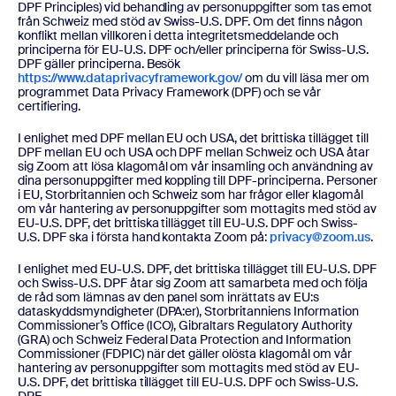
DPF Principles) vid behandling av personuppgifter som tas emot
från Schweiz med stöd av Swiss-U.S. DPF. Om det finns någon
konflikt mellan villkoren i detta integritetsmeddelande och
principerna för EU-U.S. DPF och/eller principerna för Swiss-U.S.
DPF gäller principerna. Besök
https://www.dataprivacyframework.gov/
om du vill läsa mer om
programmet Data Privacy Framework (DPF) och se vår
certifiering.
I enlighet med DPF mellan EU och USA, det brittiska tillägget till
DPF mellan EU och USA och DPF mellan Schweiz och USA åtar
sig Zoom att lösa klagomål om vår insamling och användning av
dina personuppgifter med koppling till DPF-principerna. Personer
i EU, Storbritannien och Schweiz som har frågor eller klagomål
om vår hantering av personuppgifter som mottagits med stöd av
EU-U.S. DPF, det brittiska tillägget till EU-U.S. DPF och Swiss-
U.S. DPF ska i första hand kontakta Zoom på:
privacy@zoom.us
.
I enlighet med EU-U.S. DPF, det brittiska tillägget till EU-U.S. DPF
och Swiss-U.S. DPF åtar sig Zoom att samarbeta med och följa
de råd som lämnas av den panel som inrättats av EU:s
dataskyddsmyndigheter (DPA:er), Storbritanniens Information
Commissioner’s Office (ICO), Gibraltars Regulatory Authority
(GRA) och Schweiz Federal Data Protection and Information
Commissioner (FDPIC) när det gäller olösta klagomål om vår
hantering av personuppgifter som mottagits med stöd av EU-
U.S. DPF, det brittiska tillägget till EU-U.S. DPF och Swiss-U.S.