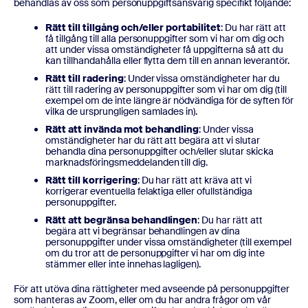
behandlas av oss som personuppgiftsansvarig specifikt följande:
Rätt till tillgång och/eller portabilitet
: Du har rätt att
få tillgång till alla personuppgifter som vi har om dig och
att under vissa omständigheter få uppgifterna så att du
kan tillhandahålla eller flytta dem till en annan leverantör.
Rätt till radering
: Under vissa omständigheter har du
rätt till radering av personuppgifter som vi har om dig (till
exempel om de inte längre är nödvändiga för de syften för
vilka de ursprungligen samlades in).
Rätt att invända mot behandling
: Under vissa
omständigheter har du rätt att begära att vi slutar
behandla dina personuppgifter och/eller slutar skicka
marknadsföringsmeddelanden till dig.
Rätt till korrigering
: Du har rätt att kräva att vi
korrigerar eventuella felaktiga eller ofullständiga
personuppgifter.
Rätt att begränsa behandlingen
: Du har rätt att
begära att vi begränsar behandlingen av dina
personuppgifter under vissa omständigheter (till exempel
om du tror att de personuppgifter vi har om dig inte
stämmer eller inte innehas lagligen).
För att utöva dina rättigheter med avseende på personuppgifter
som hanteras av Zoom, eller om du har andra frågor om vår