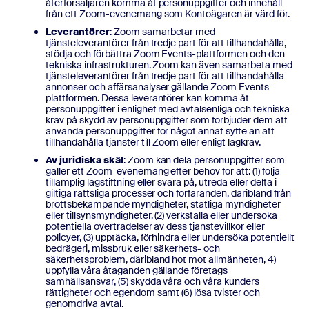
återförsäljaren komma åt personuppgifter och innehåll
från ett Zoom-evenemang som Kontoägaren är värd för.
Leverantörer
: Zoom samarbetar med
tjänsteleverantörer från tredje part för att tillhandahålla,
stödja och förbättra Zoom Events-plattformen och den
tekniska infrastrukturen. Zoom kan även samarbeta med
tjänsteleverantörer från tredje part för att tillhandahålla
annonser och affärsanalyser gällande Zoom Events-
plattformen. Dessa leverantörer kan komma åt
personuppgifter i enlighet med avtalsenliga och tekniska
krav på skydd av personuppgifter som förbjuder dem att
använda personuppgifter för något annat syfte än att
tillhandahålla tjänster till Zoom eller enligt lagkrav.
Av juridiska skäl
: Zoom kan dela personuppgifter som
gäller ett Zoom-evenemang efter behov för att: (1) följa
tillämplig lagstiftning eller svara på, utreda eller delta i
giltiga rättsliga processer och förfaranden, däribland från
brottsbekämpande myndigheter, statliga myndigheter
eller tillsynsmyndigheter, (2) verkställa eller undersöka
potentiella överträdelser av dess tjänstevillkor eller
policyer, (3) upptäcka, förhindra eller undersöka potentiellt
bedrägeri, missbruk eller säkerhets- och
säkerhetsproblem, däribland hot mot allmänheten, 4)
uppfylla våra åtaganden gällande företags
samhällsansvar, (5) skydda våra och våra kunders
rättigheter och egendom samt (6) lösa tvister och
genomdriva avtal.