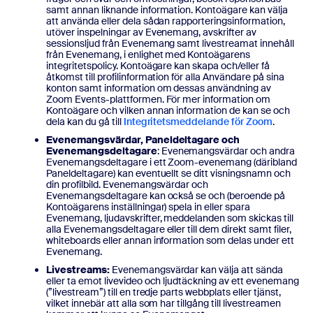
samt annan liknande information. Kontoägare kan välja
att använda eller dela sådan rapporteringsinformation,
utöver inspelningar av Evenemang, avskrifter av
sessionsljud från Evenemang samt livestreamat innehåll
från Evenemang, i enlighet med Kontoägarens
integritetspolicy. Kontoägare kan skapa och/eller få
åtkomst till profilinformation för alla Användare på sina
konton samt information om dessas användning av
Zoom Events-plattformen. För mer information om
Kontoägare och vilken annan information de kan se och
dela kan du gå till
Integritetsmeddelande för Zoom
.
Evenemangsvärdar, Paneldeltagare och
Evenemangsdeltagare
: Evenemangsvärdar och andra
Evenemangsdeltagare i ett Zoom-evenemang (däribland
Paneldeltagare) kan eventuellt se ditt visningsnamn och
din profilbild. Evenemangsvärdar och
Evenemangsdeltagare kan också se och (beroende på
Kontoägarens inställningar) spela in eller spara
Evenemang, ljudavskrifter, meddelanden som skickas till
alla Evenemangsdeltagare eller till dem direkt samt filer,
whiteboards eller annan information som delas under ett
Evenemang.
Livestreams:
Evenemangsvärdar kan välja att sända
eller ta emot livevideo och ljudtäckning av ett evenemang
(”livestream”) till en tredje parts webbplats eller tjänst,
vilket innebär att alla som har tillgång till livestreamen