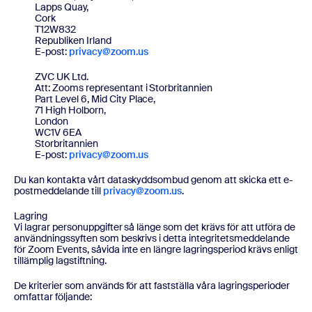
Lapps Quay,
Cork
T12W832
Republiken Irland
E-post:
privacy@zoom.us
ZVC UK Ltd.
Att: Zooms representant i Storbritannien
Part Level 6, Mid City Place,
71 High Holborn,
London
WC1V 6EA
Storbritannien
E-post:
privacy@zoom.us
Du kan kontakta vårt dataskyddsombud genom att skicka ett e-
postmeddelande till
privacy@zoom.us
.
Lagring
Vi lagrar personuppgifter så länge som det krävs för att utföra de
användningssyften som beskrivs i detta integritetsmeddelande
för Zoom Events, såvida inte en längre lagringsperiod krävs enligt
tillämplig lagstiftning.
De kriterier som används för att fastställa våra lagringsperioder
omfattar följande: