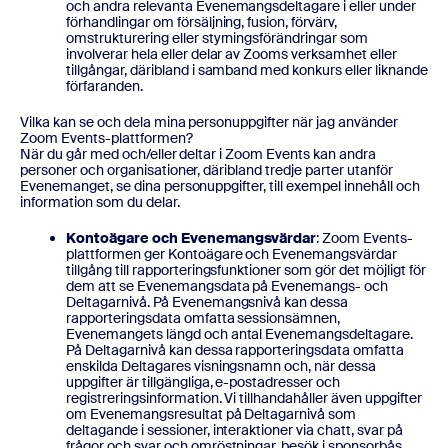
och andra relevanta Evenemangsdeltagare i eller under
förhandlingar om försäljning, fusion, förvärv,
omstrukturering eller styrningsförändringar som
involverar hela eller delar av Zooms verksamhet eller
tillgångar, däribland i samband med konkurs eller liknande
förfaranden.
Vilka kan se och dela mina personuppgifter när jag använder
Zoom Events-plattformen?
När du går med och/eller deltar i Zoom Events kan andra
personer och organisationer, däribland tredje parter utanför
Evenemanget, se dina personuppgifter, till exempel innehåll och
information som du delar.
Kontoägare och Evenemangsvärdar
: Zoom Events-
plattformen ger Kontoägare och Evenemangsvärdar
tillgång till rapporteringsfunktioner som gör det möjligt för
dem att se Evenemangsdata på Evenemangs- och
Deltagarnivå. På Evenemangsnivå kan dessa
rapporteringsdata omfatta sessionsämnen,
Evenemangets längd och antal Evenemangsdeltagare.
På Deltagarnivå kan dessa rapporteringsdata omfatta
enskilda Deltagares visningsnamn och, när dessa
uppgifter är tillgängliga, e-postadresser och
registreringsinformation. Vi tillhandahåller även uppgifter
om Evenemangsresultat på Deltagarnivå som
deltagande i sessioner, interaktioner via chatt, svar på
frågor och svar och omröstningar, besök i sponsorbås