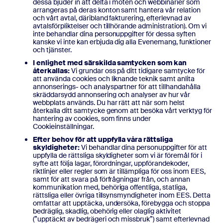
dessa bjuder in att delta i möten och webbinarier som
arrangeras på deras konton samt hantera vår relation
och vårt avtal, däribland fakturering, efterlevnad av
avtalsförpliktelser och tillhörande administration). Om vi
inte behandlar dina personuppgifter för dessa syften
kanske vi inte kan erbjuda dig alla Evenemang, funktioner
och tjänster.
I enlighet med särskilda samtycken som kan
återkallas:
Vi grundar oss på ditt tidigare samtycke för
att använda cookies och liknande teknik samt anlita
annonserings- och analyspartner för att tillhandahålla
skräddarsydd annonsering och analyser av hur vår
webbplats används. Du har rätt att när som helst
återkalla ditt samtycke genom att besöka vårt verktyg för
hantering av cookies, som finns under
Cookieinställningar.
Efter behov för att uppfylla våra rättsliga
skyldigheter:
Vi behandlar dina personuppgifter för att
uppfylla de rättsliga skyldigheter som vi är föremål för i
syfte att följa lagar, förordningar, uppförandekoder,
riktlinjer eller regler som är tillämpliga för oss inom EES,
samt för att svara på förfrågningar från, och annan
kommunikation med, behöriga offentliga, statliga,
rättsliga eller övriga tillsynsmyndigheter inom EES. Detta
omfattar att upptäcka, undersöka, förebygga och stoppa
bedräglig, skadlig, obehörig eller olaglig aktivitet
(”upptäckt av bedrägeri och missbruk”) samt efterlevnad