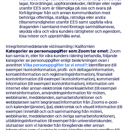
lagar, förordningar, uppförandekoder, riktlinjer eller regler
utanför EES som är tillämpliga på oss och svara på
förfrågningar från och annan kommunikation med
behöriga offentliga, statliga, rättsliga eller andra
tillsynsmyndigheter utanför EES samt uppfylla våra
åtaganden i samband med företags samhällsansvar,
skydda våra och våra kunders rättigheter och egendom,
lösa tvister och upprätthålla avtal.
Integritetsmeddelande vid insamling i Kalifornien
Kategorier av personuppgifter som Zoom tar emot
: Zoom
kan samla in, eller för våra kunders räkning behandla, följande
kategorier av personuppgifter enligt beskrivningen ovan i
avsnittet
Vilka personuppgifter tar vi emot?
: identifierare (till
exempel i kontoinformation, profil- och deltagarinformation,
kontaktinformation och registreringsinformation), finansiell
kontoinformation (till exempel i kontoinformation), kommersiell
information (till exempel i kontoinformation), information om
internet eller annan elektronisk nätverksaktivitet (till exempel
enhetsinformation, användningsinformation för möten,
webbinarier, meddelanden, samarbetsfunktioner och
webbplatsen samt begränsad information från Zooms e-post-
och kalendertjänster), ljud, elektronisk och visuell information (till
exempel i innehåll och och sammanhang från möten,
webbinarier, meddelanden och övriga samarbetsfunktioner),
utbildningsinformation till exempel från universitetskunder,
slutsatser som vi härleder från föregående eller annan