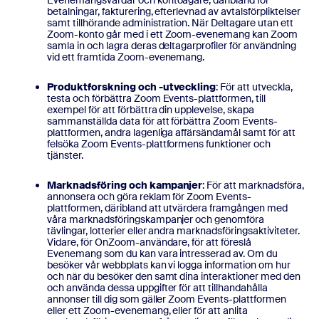
Evenemangsvärdar och kontoägare, däribland för
betalningar, fakturering, efterlevnad av avtalsförpliktelser
samt tillhörande administration. När Deltagare utan ett
Zoom-konto går med i ett Zoom-evenemang kan Zoom
samla in och lagra deras deltagarprofiler för användning
vid ett framtida Zoom-evenemang.
Produktforskning och -utveckling
: För att utveckla,
testa och förbättra Zoom Events-plattformen, till
exempel för att förbättra din upplevelse, skapa
sammanställda data för att förbättra Zoom Events-
plattformen, andra lagenliga affärsändamål samt för att
felsöka Zoom Events-plattformens funktioner och
tjänster.
Marknadsföring och kampanjer
: För att marknadsföra,
annonsera och göra reklam för Zoom Events-
plattformen, däribland att utvärdera framgången med
våra marknadsföringskampanjer och genomföra
tävlingar, lotterier eller andra marknadsföringsaktiviteter.
Vidare, för OnZoom-användare, för att föreslå
Evenemang som du kan vara intresserad av. Om du
besöker vår webbplats kan vi logga information om hur
och när du besöker den samt dina interaktioner med den
och använda dessa uppgifter för att tillhandahålla
annonser till dig som gäller Zoom Events-plattformen
eller ett Zoom-evenemang, eller för att anlita