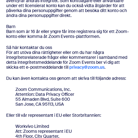
äventyrar andras integritet. Som kontoägare eller användare
under ett licensierat konto kan du också vidta åtgärder för att
påverka dina personuppgifter genom att besöka ditt konto och
ändra dina personuppgifter direkt.
Barn
Barn som är 16 år eller yngre får inte registrera sig för ett Zoom-
konto eller komma åt Zoom Events-plattformen.
Så här kontaktar du oss
För att utöva dina rättigheter eller om du har några
integritetsrelaterade frågor eller kommentarer i samband med
detta integritetsmeddelande för Zoom Events ber vi dig att
skicka ett e-postmeddelande till
privacy@zoom.us
.
Du kan även kontakta oss genom att skriva till följande adress:
Zoom Communications, Inc.
Attention: Data Privacy Officer
55 Almaden Blvd, Suite 600
San Jose, CA 95113, USA
Eller till vår representant i EU eller Storbritannien:
Workvivo Limited
Att: Zooms representant i EU
4th Floor, City Quarter,