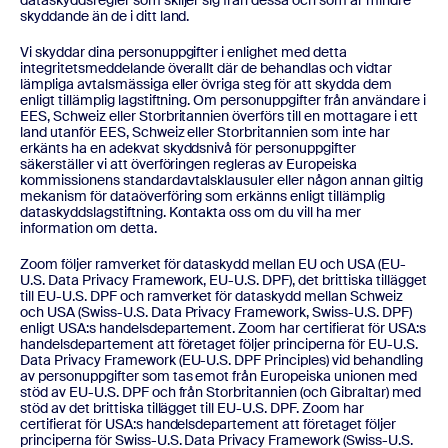
dataskyddsregler som skiljer sig från dessa och som är mindre
skyddande än de i ditt land.
Vi skyddar dina personuppgifter i enlighet med detta
integritetsmeddelande överallt där de behandlas och vidtar
lämpliga avtalsmässiga eller övriga steg för att skydda dem
enligt tillämplig lagstiftning. Om personuppgifter från användare i
EES, Schweiz eller Storbritannien överförs till en mottagare i ett
land utanför EES, Schweiz eller Storbritannien som inte har
erkänts ha en adekvat skyddsnivå för personuppgifter
säkerställer vi att överföringen regleras av Europeiska
kommissionens standardavtalsklausuler eller någon annan giltig
mekanism för dataöverföring som erkänns enligt tillämplig
dataskyddslagstiftning. Kontakta oss om du vill ha mer
information om detta.
Zoom följer ramverket för dataskydd mellan EU och USA (EU-
U.S. Data Privacy Framework, EU-U.S. DPF), det brittiska tillägget
till EU-U.S. DPF och ramverket för dataskydd mellan Schweiz
och USA (Swiss-U.S. Data Privacy Framework, Swiss-U.S. DPF)
enligt USA:s handelsdepartement. Zoom har certifierat för USA:s
handelsdepartement att företaget följer principerna för EU-U.S.
Data Privacy Framework (EU-U.S. DPF Principles) vid behandling
av personuppgifter som tas emot från Europeiska unionen med
stöd av EU-U.S. DPF och från Storbritannien (och Gibraltar) med
stöd av det brittiska tillägget till EU-U.S. DPF. Zoom har
certifierat för USA:s handelsdepartement att företaget följer
principerna för Swiss-U.S. Data Privacy Framework (Swiss-U.S.