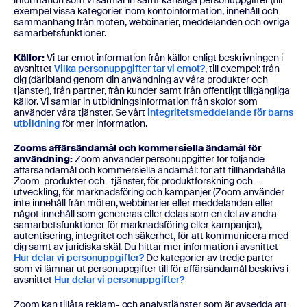
information som vi samlar in samt känsliga personuppgifter (till
exempel vissa kategorier inom kontoinformation, innehåll och
sammanhang från möten, webbinarier, meddelanden och övriga
samarbetsfunktioner.
Källor:
Vi tar emot information från källor enligt beskrivningen i
avsnittet
Vilka personuppgifter tar vi emot?
, till exempel: från
dig (däribland genom din användning av våra produkter och
tjänster), från partner, från kunder samt från offentligt tillgängliga
källor. Vi samlar in utbildningsinformation från skolor som
använder våra tjänster. Se vårt
integritetsmeddelande för barns
utbildning
för mer information.
Zooms affärsändamål och kommersiella ändamål för
användning:
Zoom använder personuppgifter för följande
affärsändamål och kommersiella ändamål: för att tillhandahålla
Zoom-produkter och -tjänster, för produktforskning och -
utveckling, för marknadsföring och kampanjer (Zoom använder
inte innehåll från möten, webbinarier eller meddelanden eller
något innehåll som genereras eller delas som en del av andra
samarbetsfunktioner för marknadsföring eller kampanjer),
autentisering, integritet och säkerhet, för att kommunicera med
dig samt av juridiska skäl. Du hittar mer information i avsnittet
Hur delar vi personuppgifter?
De kategorier av tredje parter
som vi lämnar ut personuppgifter till för affärsändamål beskrivs i
avsnittet
Hur delar vi personuppgifter?
Zoom kan tillåta reklam- och analystjänster som är avsedda att