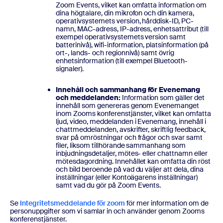
Zoom Events, vilket kan omfatta information om
dina högtalare, din mikrofon och din kamera,
operativsystemets version, hårddisk-ID, PC-
namn, MAC-adress, IP-adress, enhetsattribut (till
exempel operativsystemets version samt
batterinivå), wifi-information, platsinformation (på
ort-, lands- och regionnivå) samt övrig
enhetsinformation (till exempel Bluetooth-
signaler).
Innehåll och sammanhang för Evenemang
och meddelanden:
Information som gäller det
innehåll som genereras genom Evenemanget
inom Zooms konferenstjänster, vilket kan omfatta
ljud, video, meddelanden i Evenemang, innehåll i
chattmeddelanden, avskrifter, skriftlig feedback,
svar på omröstningar och frågor och svar samt
filer, liksom tillhörande sammanhang som
inbjudningsdetaljer, mötes- eller chattnamn eller
mötesdagordning. Innehållet kan omfatta din röst
och bild beroende på vad du väljer att dela, dina
inställningar (eller Kontoägarens inställningar)
samt vad du gör på Zoom Events.
Se
Integritetsmeddelande för zoom
för mer information om de
personuppgifter som vi samlar in och använder genom Zooms
konferenstjänster.