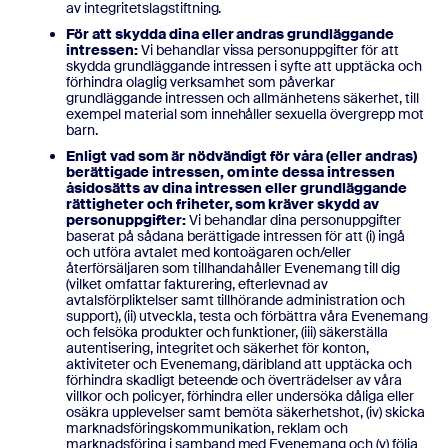
av integritetslagstiftning.
För att skydda dina eller andras grundläggande
intressen:
Vi behandlar vissa personuppgifter för att
skydda grundläggande intressen i syfte att upptäcka och
förhindra olaglig verksamhet som påverkar
grundläggande intressen och allmänhetens säkerhet, till
exempel material som innehåller sexuella övergrepp mot
barn.
Enligt vad som är nödvändigt för våra (eller andras)
berättigade intressen, om inte dessa intressen
åsidosätts av dina intressen eller grundläggande
rättigheter och friheter, som kräver skydd av
personuppgifter:
Vi behandlar dina personuppgifter
baserat på sådana berättigade intressen för att (i) ingå
och utföra avtalet med kontoägaren och/eller
återförsäljaren som tillhandahåller Evenemang till dig
(vilket omfattar fakturering, efterlevnad av
avtalsförpliktelser samt tillhörande administration och
support), (ii) utveckla, testa och förbättra våra Evenemang
och felsöka produkter och funktioner, (iii) säkerställa
autentisering, integritet och säkerhet för konton,
aktiviteter och Evenemang, däribland att upptäcka och
förhindra skadligt beteende och överträdelser av våra
villkor och policyer, förhindra eller undersöka dåliga eller
osäkra upplevelser samt bemöta säkerhetshot, (iv) skicka
marknadsföringskommunikation, reklam och
marknadsföring i samband med Evenemang och (v) följa