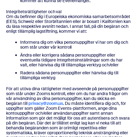
kommer att kunna se Evenemanget.
Integritetsrättigheter och val
Om du befinner dig i Europeiska ekonomiska samarbetsområdet
(EES), Schweiz eller Storbritannien eller är bosatt i Kalifornien kan
du läsa respektive avsnitt nedan. I annat fall, på din begäran och
enligt tillämplig lagstiftning, kommer vi att:
Informera dig om vilka personuppgifter vi har om dig och
som står under vår kontroll
Ändra eller korrigera sådana personuppgifter eller
eventuella tidigare integritetsinställningar som du har
valt, eller hänvisa dig till tillämpliga verktyg och/eller
Radera sådana personuppgifter eller hänvisa dig till
tillämpliga verktyg
För att utöva dina rättigheter med avseende på personuppgifter
som står under Zooms kontroll, eller om du har andra frågor om
vår användning av dina personuppgifter, kan du skicka en
begäran till
privacy@zoom.us
. Du måste identifiera dig och, för
uppgifter som gäller Zoom Events-plattformen, ange dina
kontouppgifter och/eller användaruppgifter samt annan
information som gör det möjligt för oss att autentisera och svara
på din begäran. Där det är tillåtet enligt lag kan vi neka till att
behandla begäranden som är orimligt repetitiva eller
systematiska, kräver oproportionerlig teknisk ansträngning eller