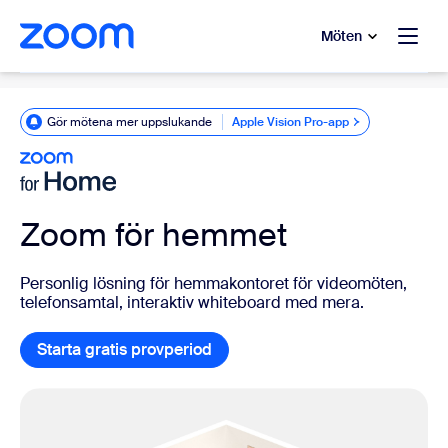
ill huvudinnehåll
 till hjälpchatt
Möten
Zoom För Hemmet
Gör mötena mer uppslukande
Apple Vision Pro-app
Apple Vision Pro-app
Zoom för hemmet
Personlig lösning för hemmakontoret för videomöten,
telefonsamtal, interaktiv whiteboard med mera.
Starta gratis provperiod
Starta gratis provperiod