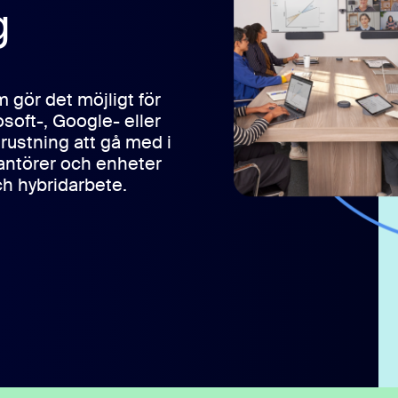
g
2
gör det möjligt för
soft-, Google- eller
ustning att gå med i
antörer och enheter
ch hybridarbete.