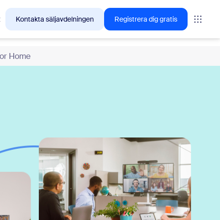
t
Kontakta säljavdelningen
Registrera dig gratis
or Home
tings
oms
vas
insikter