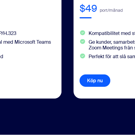
$49
port/månad
P/H.323
Kompatibilitet med 
l med Microsoft Teams
Ge kunder, samarbetsp
Zoom Meetings från 
ad
Perfekt för att slå 
Köp nu