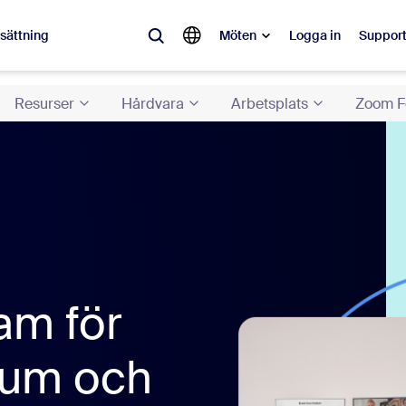
ssättning
Möten
Logga in
Suppor
Resurser
Hårdvara
Arbetsplats
Zoom F
lärt
pulärt och omtalat – lösningarna som Zoom-kunder gillar just nu.
Notes
Mee
omMate
Ro
one
Can
am för
tact Center
CX-
rum och
sai