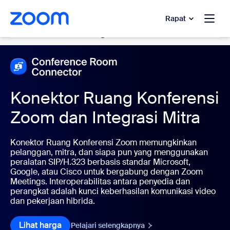
e percakapan bantuan
 ke konten utama
Rapat
Conference Room Systems
Konektor Ruang Konferensi
Zoom dan Integrasi Mitra
Konektor Ruang Konferensi Zoom memungkinkan
pelanggan, mitra, dan siapa pun yang menggunakan
peralatan SIP/H.323 berbasis standar Microsoft,
Google, atau Cisco untuk bergabung dengan Zoom
Meetings. Interoperabilitas antara penyedia dan
perangkat adalah kunci keberhasilan komunikasi video
dan pekerjaan hibrida.
Lihat harga
Lihat harga
Pelajari selengkapnya
Pelajari Selengkapnya