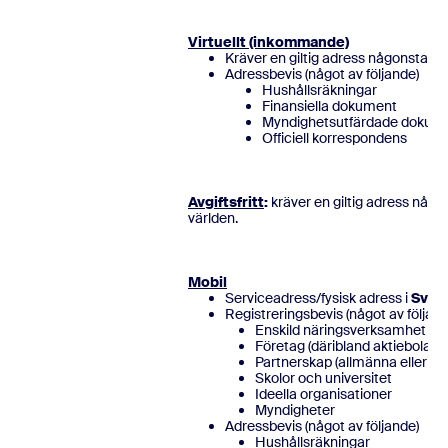
Virtuellt (inkommande)
Kräver en giltig adress någonstans 
Adressbevis (något av följande)
Hushållsräkningar
Finansiella dokument
Myndighetsutfärdade dokum
Officiell korresp
Avgiftsfritt
:
kräver en giltig adress någo
världe
Mobil
Serviceadress/fysisk adress i
Sver
Registreringsbevis (något av följand
Enskild näringsverksamhet
Företag (däribland aktiebolag)
Partnerskap (allmänna eller b
Skolor och universitet
Ideella organisationer
Myndigheter
Adressbevis (något av följande)
Hushållsräkningar