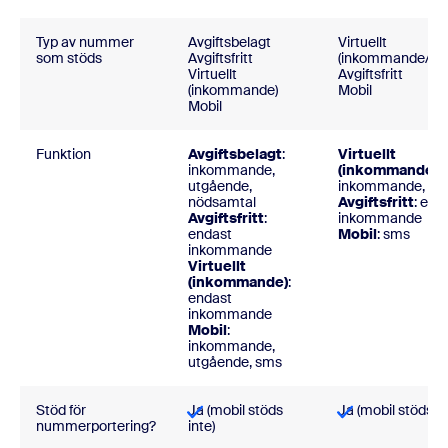
Typ av nummer
Avgiftsbelagt
Virtuellt
som stöds
Avgiftsfritt
(inkommande/ut
Virtuellt
Avgiftsfritt
(inkommande)
Mobil
Mobil
Funktion
Avgiftsbelagt
:
Virtuellt
inkommande,
(inkommande/u
utgående,
inkommande, ut
nödsamtal
Avgiftsfritt
: end
Avgiftsfritt
:
inkommande
endast
Mobil
: sms
inkommande
Virtuellt
(inkommande)
:
endast
inkommande
Mobil
:
inkommande,
utgående, sms
Stöd för
Ja (mobil stöds
Ja (mobil stöds in
nummerportering?
inte)