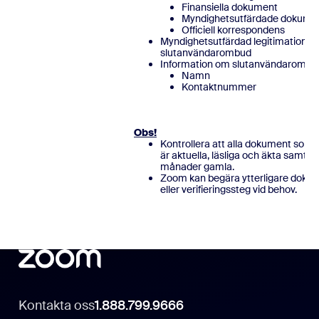
Finansiella dokument
Myndighetsutfärdade dokume
Officiell korrespondens
Myndighetsutfärdad legitimation fö
slutanvändarombud
Information om slutanvändarombu
Namn
Kontaktnu
Obs!
Kontrollera att alla dokument som s
är aktuella, läsliga och äkta samt h
månader gamla.
Zoom kan begära ytterligare doku
eller verifieringssteg vid behov.
Kontakta oss
1.888.799.9666