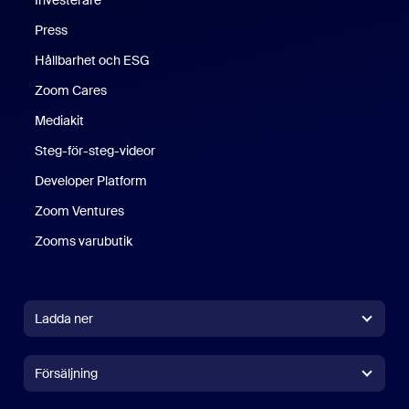
Press
Hållbarhet och ESG
Zoom Cares
Zoom Cares
Mediakit
Steg-för-steg-videor
Developer Platform
Zoom Ventures
Zooms varubutik
Zooms varubutik
Ladda ner
Zoom Workplace-app
Zoom Workplace-app
Försäljning
Zoom Rooms-app
Zoom Rooms-app