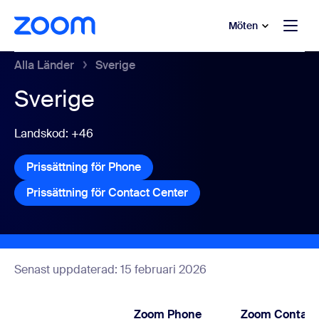
ill huvudinnehåll
 till hjälpchatt
Möten
Alla Länder
Sverige
Sverige
Landskod: +46
Prissättning för Phone
Prissättning för Phone
Prissättning för Contact Center
Prissättning för Contact 
Senast uppdaterad: 15 februari 2026
Zoom Phone
Zoom Contact