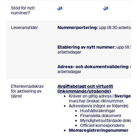
Stöd för nytt
Ja
Ja
nummer?
Leveranstider
Nummerportering:
upp till 30 arb
Etablering av nytt nummer:
upp till 3
arbetsda
Adress- och dokumentvalidering:
upp 
arbetsdagar
Efterlevnadskrav
Avgiftsbelagt och virtuellt
för aktivering av
(inkommande/utgående)
tjänst
Kräver en giltig adress i
Sverige
s
matchar önskat riktnummer.
Adressbevis (något av följande)
Hushållsräkningar
Finansiella dokument
Myndighetsutfärdade dokum
Officiell korrespondens
Momsregistreringsnummer