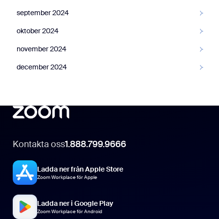
september 2024
oktober 2024
November
november 2024
december 2024
Kontakta oss
1.888.799.9666
Ladda ner från Apple Store
Zoom Workplace för Apple
Ladda ner i Google Play
Zoom Workplace för Android