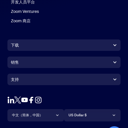
开发人员平台
Zoom Ventures
Zoom 商店
Zoom 商店
下载
Zoom Workplace 应用
Zoom Workplace 应用
销售
Zoom Rooms 应用
Zoom Rooms 应用
+1.888.799.9666
点击呼叫
Zoom Rooms Controller
支持
支持
联系销售人员
浏览器扩展
测试 Zoom
套餐和定价
Outlook 插件
账户
申请演示
iPhone/iPad 应用
iPhone/iPad 应用
语言
货币
支持中心
支持中心
网络研讨会和活动
Android 应用
中文（简体，中国）
Android 应用
US Dollar $
学习中心
Zoom 体验中心
Zoom 体验中心
Zoom 虚拟背景