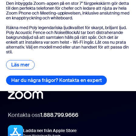
Den inbyggda Zoom-appen på en stor 7" färgpekskärm gör detta
till den perfekta telefonen för chefer och ledare att njuta av hela
Zoom Phone och Meeting-upplevelsen, inklusive anslutning med
en knapptryckning och whiteboard.
Räkna med Poly legendariska ljudkvalitet för skarpt, briljant ljud.
Poly Acoustic Fence och NoiseBlockAI tar bort distraherande
bakgrundsljud så att samtalen hålls på rätt spår. Och det är
enkelt att installera var som helst - Wi-Fi ingår. Låt oss nu prata
alternativ. Välj en modell med eller utan handset för att passa din
stil.
Läs mer
Läs mer
Har du några frågor? Kontakta en expert
Har du några f
Kontakta oss
1.888.799.9666
Ladda ner från Apple Store
Zoom Workplace för Apple