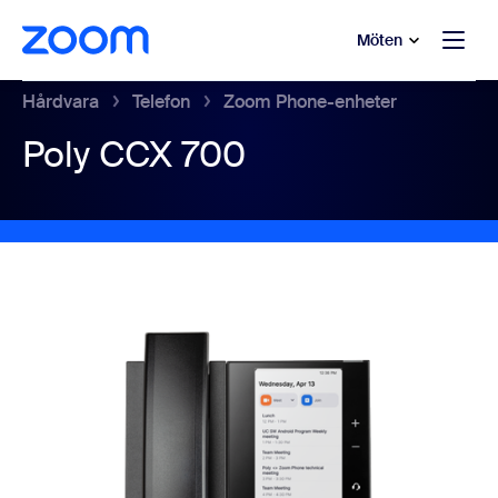
ill huvudinnehåll
 till hjälpchatt
Möten
Hårdvara
Telefon
Zoom Phone-enheter
Poly CCX 700