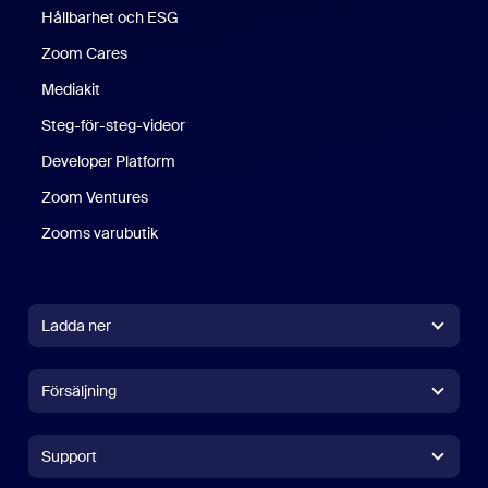
Hållbarhet och ESG
Zoom Cares
Zoom Cares
Mediakit
Steg-för-steg-videor
Developer Platform
Zoom Ventures
Zooms varubutik
Zooms varubutik
Ladda ner
Zoom Workplace-app
Zoom Workplace-app
Försäljning
Zoom Rooms-app
Zoom Rooms-app
+1 (0)888-799 9666
Klicka för att ringa
Zoom Rooms Controller
Support
Support
Contact Sales
Browser Extension