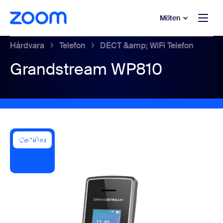
ill huvudinnehåll
 till hjälpchatt
Möten
Hårdvara
Telefon
DECT &amp; WiFi Telefon
Grandstream WP810
Certified