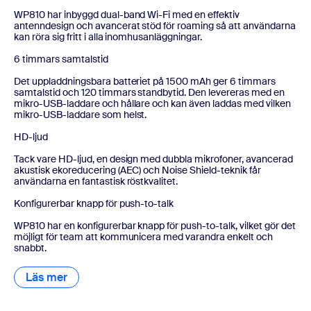
WP810 har inbyggd dual-band Wi-Fi med en effektiv
antenndesign och avancerat stöd för roaming så att användarna
kan röra sig fritt i alla inomhusanläggningar.
6 timmars samtalstid
Det uppladdningsbara batteriet på 1500 mAh ger 6 timmars
samtalstid och 120 timmars standbytid. Den levereras med en
mikro-USB-laddare och hållare och kan även laddas med vilken
mikro-USB-laddare som helst.
HD-ljud
Tack vare HD-ljud, en design med dubbla mikrofoner, avancerad
akustisk ekoreducering (AEC) och Noise Shield-teknik får
användarna en fantastisk röstkvalitet.
Konfigurerbar knapp för push-to-talk
WP810 har en konfigurerbar knapp för push-to-talk, vilket gör det
möjligt för team att kommunicera med varandra enkelt och
snabbt.
Läs mer
Läs mer