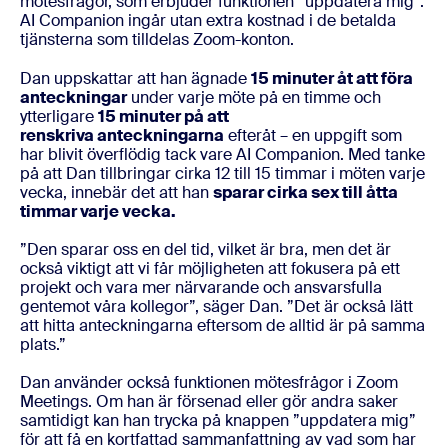
mötesfrågor, som erbjuder funktionen ”uppdatera mig”.
AI Companion ingår utan extra kostnad i de betalda
tjänsterna som tilldelas Zoom-konton.
Dan uppskattar att han ägnade
15 minuter åt att föra
anteckningar
under varje möte på en timme och
ytterligare
15 minuter på att
renskriva anteckningarna
efteråt – en uppgift som
har blivit överflödig tack vare AI Companion. Med tanke
på att Dan tillbringar cirka 12 till 15 timmar i möten varje
vecka, innebär det att han
sparar cirka sex till åtta
timmar varje vecka.
”Den sparar oss en del tid, vilket är bra, men det är
också viktigt att vi får möjligheten att fokusera på ett
projekt och vara mer närvarande och ansvarsfulla
gentemot våra kollegor”, säger Dan. ”Det är också lätt
att hitta anteckningarna eftersom de alltid är på samma
plats.”
Dan använder också funktionen mötesfrågor i Zoom
Meetings. Om han är försenad eller gör andra saker
samtidigt kan han trycka på knappen ”uppdatera mig”
för att få en kortfattad sammanfattning av vad som har