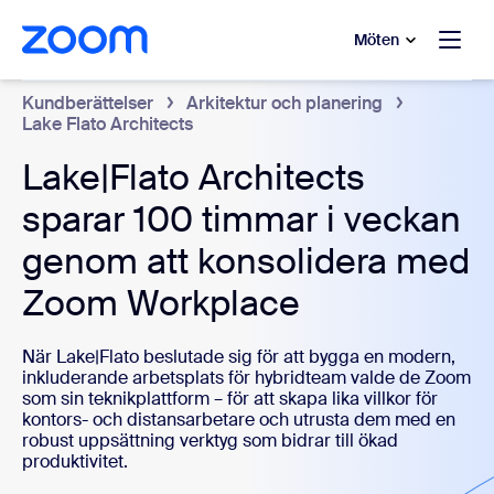
ill huvudinnehåll
 till hjälpchatt
Möten
Kundberättelser
Arkitektur och planering
Lake Flato Architects
Lake|Flato Architects
sparar 100 timmar i veckan
genom att konsolidera med
Zoom Workplace
När Lake|Flato beslutade sig för att bygga en modern,
inkluderande arbetsplats för hybridteam valde de Zoom
som sin teknikplattform – för att skapa lika villkor för
kontors- och distansarbetare och utrusta dem med en
robust uppsättning verktyg som bidrar till ökad
produktivitet.