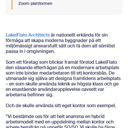
Zoom-plattformen
Lake|Flato Architects
är nationellt erkända för sin
förmåga att skapa moderna byggnader på ett
miljömässigt ansvarsfullt sätt och få dem att sömlöst
passa in i omgivningen.
Som ett företag som blickar framåt förstod Lake|Flato
den växande efterfrågan på en modernare arbetsplats
som inte binder medarbetaren till ett kontorsbås. De
utmanade sig själva att designa framtidens arbetsplats
– en som skulle använda teknik av högsta klass och ge
en enastående användarupplevelse oavsett var
arbetarna befinner sig.
Och de skulle använda sitt eget kontor som exempel.
”Vi bestämde oss för att helt anamma en hybrid
arbetsmodell med en uppdelning mellan kontor och
arbete hemifrån på ungefär 50/50. Vi skulle ha färre