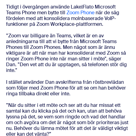
Tidigt i övergången använde Lake|Flato Microsoft
Teams Phone men bytte till
Zoom Phone
när de såg
fördelen med att konsolidera molnbaserade VoIP-
funktioner på Zoom Workplace-plattformen.
”Zoom var billigare än Teams, vilket är en av
anledningarna till att vi bytte från Microsoft Teams
Phones till Zoom Phones. Men något som är ännu
viktigare är att när man har konsoliderat med Zoom så
ringer Zoom Phone inte när man sitter i möte”, säger
Dan. ”Den vet att du är upptagen, så telefonen stör dig
inte.”
I stället använder Dan avskrifterna från röstbrevlådan
som följer med Zoom Phone för att se om han behöver
ringa tillbaka direkt eller inte.
”När du sitter i ett möte och ser att du har missat ett
samtal kan du klicka på det och kan, utan att behöva
lyssna på det, se vem som ringde och vad det handlar
om och avgöra om det är något som bör prioriteras just
nu. Behöver du lämna mötet för att det är väldigt viktigt
eller kan det vänta?”