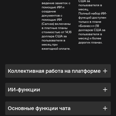
США за
ведение заметок с
пользователя в
помощью ИИ и
месяц.
создание
Полный набор ИИ-
документов с
функций доступен
помощью ИИ
только в плане
(Canvas) включены
«Бизнес+» (18
в платные планы
долларов США за
стоимостью от 14,16
пользователя в
доллара США за
месяц) и более
пользователя в
дорогих планах.
месяц при
ежегодной оплате.
Коллективная работа на платформе
ИИ-функции
Zoom Chat входит
в приложение
Zoom Workplace и
Основные функции чата
позволяет вам
Встроенные
общаться в чате
ИИ-
Объем работ на
Объем работ на
там же, где