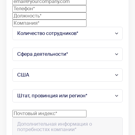
ответы с
мобильных
устройств
Сводки
Только с планом
документов
«Бизнес+»