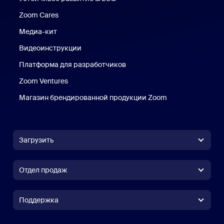
Zoom Cares
Zoom Cares
Медиа-кит
Медиа-кит
Видеоинструкции
Платформа для разработчиков
Zoom Ventures
Магазин брендированной продукции Zoom
Магазин бренди
Загрузить
Приложение Zoom Workplace
Приложение Zoom Workplace
Отдел продаж
Приложение Zoom Rooms
Приложение Zoom Rooms
(+1) 888-799-9666
Вызов одним щелчком
Контроллер Zoom Rooms
Поддержка
Поддержка
Связаться с отделом продаж
Расширение браузера