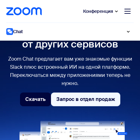
сновному содержанию
ти в чат помощи
Конференция
Что отличает Zoom Chat
Chat
от других сервисов
Zoom Chat предлагает вам уже знакомые функции
Slack плюс встроенный ИИ на одной платформе.
Переключаться между приложениями теперь не
нужно.
Скачать
Запрос в отдел продаж
Скачать
Запрос в отдел прод