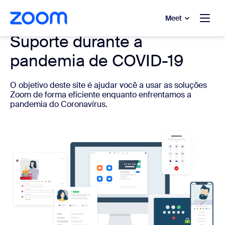
 conteúdo principal
a o chat de ajuda
Meet
Suporte durante a
pandemia de COVID-19
O objetivo deste site é ajudar você a usar as soluções
Zoom de forma eficiente enquanto enfrentamos a
pandemia do Coronavírus.