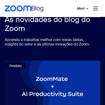
 conteúdo principal
a o chat de ajuda
Meet
As novidades do blog do
Zoom
Aprenda a trabalhar melhor com novas ideias,
insights do setor e as últimas inovações do Zoom.
Produto