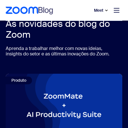
 conteúdo principal
a o chat de ajuda
Meet
As novidades do blog do
Zoom
Aprenda a trabalhar melhor com novas ideias,
insights do setor e as últimas inovações do Zoom.
Produto