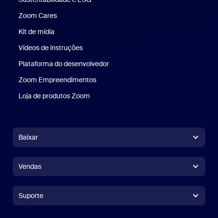
Zoom Cares
Zoom Cares
Kit de mídia
Kit de mídia
Vídeos de instruções
Plataforma do desenvolvedor
Zoom Empreendimentos
Zoom Ventures
Loja de produtos Zoom
Loja de produtos Zoom
Baixar
Aplicativo Zoom Workplace
Aplicativo Zoom Workplace
Vendas
Aplicativo Zoom Rooms
Aplicativo Zoom Rooms
+1.888.799.9666
Clique para chamar
Controlador do Zoom Rooms
Suporte
Suporte
Falar com a equipe de vendas
Extensão para navegador