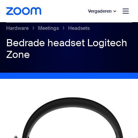
 naar hoofdinhoud gaan
 naar hulp via chat
Vergaderen
Hardware
Meetings
Headsets
Bedrade headset Logitech
Zone