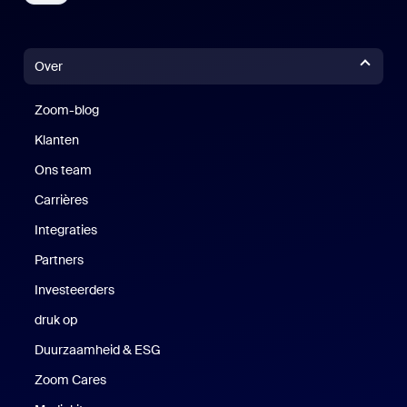
Over
Zoom-blog
Zoom-blog
Klanten
Klanten
Ons team
Carrières
Vacatures
Integraties
Partners
Investeerders
druk op
Druk op
Duurzaamheid & ESG
Duurzaamheid en ESG
Zoom Cares
Zoom Cares