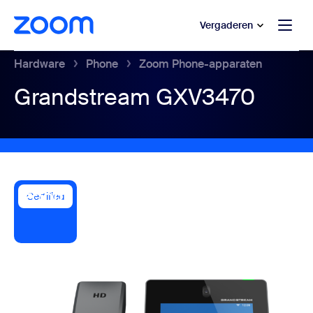
 naar hoofdinhoud gaan
 naar hulp via chat
Vergaderen
Hardware
Phone
Zoom Phone-apparaten
Grandstream GXV3470
Certified