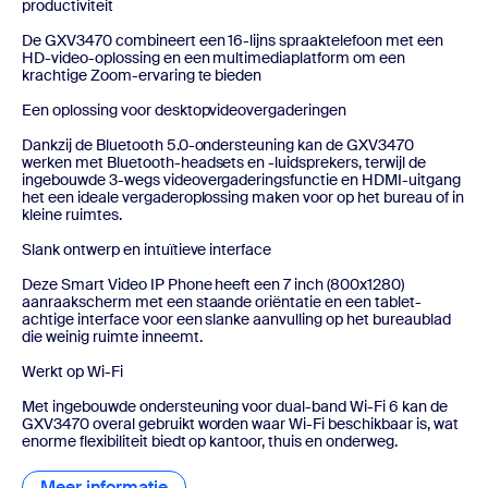
productiviteit
De GXV3470 combineert een 16-lijns spraaktelefoon met een
HD-video-oplossing en een multimediaplatform om een
krachtige Zoom-ervaring te bieden
Een oplossing voor desktopvideovergaderingen
Dankzij de Bluetooth 5.0-ondersteuning kan de GXV3470
werken met Bluetooth-headsets en -luidsprekers, terwijl de
ingebouwde 3-wegs videovergaderingsfunctie en HDMI-uitgang
het een ideale vergaderoplossing maken voor op het bureau of in
kleine ruimtes.
Slank ontwerp en intuïtieve interface
Deze Smart Video IP Phone heeft een 7 inch (800x1280)
aanraakscherm met een staande oriëntatie en een tablet-
achtige interface voor een slanke aanvulling op het bureaublad
die weinig ruimte inneemt.
Werkt op Wi-Fi
Met ingebouwde ondersteuning voor dual-band Wi-Fi 6 kan de
GXV3470 overal gebruikt worden waar Wi-Fi beschikbaar is, wat
enorme flexibiliteit biedt op kantoor, thuis en onderweg.
Meer informatie
Meer informatie