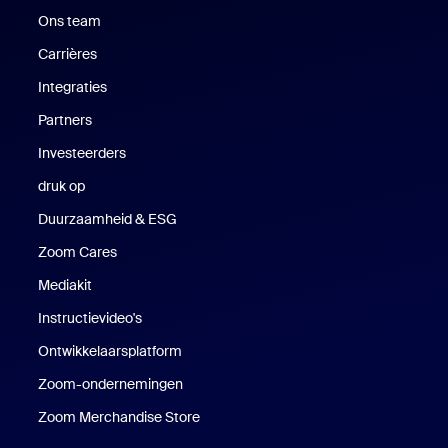
Ons team
Carrières
Vacatures
Integraties
Partners
Investeerders
druk op
Druk op
Duurzaamheid & ESG
Duurzaamheid en ESG
Zoom Cares
Zoom Cares
Mediakit
Mediakit
Instructievideo's
Ontwikkelaarsplatform
Zoom-ondernemingen
Zoom Ventures
Zoom Merchandise Store
Zoom Merchandise Store