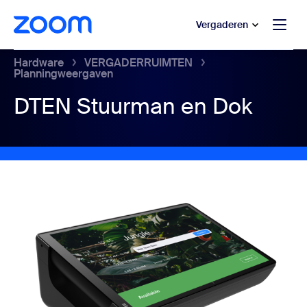
 naar hoofdinhoud gaan
 naar hulp via chat
Vergaderen
Hardware
VERGADERRUIMTEN
Planningweergaven
DTEN Stuurman en Dok