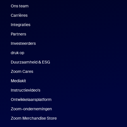
Ons team
Carrières
Vacatures
Integraties
Partners
Investeerders
druk op
Druk op
Duurzaamheid & ESG
Duurzaamheid en ESG
Zoom Cares
Zoom Cares
Mediakit
Mediakit
Instructievideo's
Ontwikkelaarsplatform
Zoom-ondernemingen
Zoom Ventures
Zoom Merchandise Store
Zoom Merchandise Store