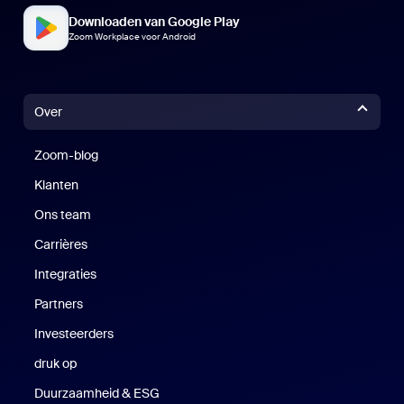
Downloaden van Google Play
Zoom Workplace voor Android
Over
Zoom-blog
Zoom-blog
Klanten
Klanten
Ons team
Carrières
Vacatures
Integraties
Partners
Investeerders
druk op
Druk op
Duurzaamheid & ESG
Duurzaamheid en ESG