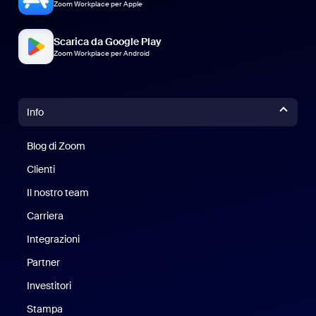
Zoom Workplace per Apple
Scarica da Google Play
Zoom Workplace per Android
Info
Blog di Zoom
Blog di Zoom
Clienti
Clienti
Il nostro team
Il nostro team
Carriera
Opportunità di lavoro
Integrazioni
Partner
Investitori
Stampa
Stampa