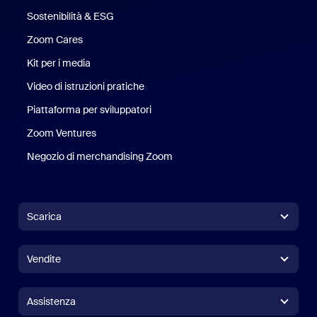
Sostenibilità & ESG
Sostenibilità ed ESG
Zoom Cares
Zoom Cares
Kit per i media
Kit media
Video di istruzioni pratiche
Piattaforma per sviluppatori
Zoom Ventures
Zoom Ventures
Negozio di merchandising Zoom
Negozio di merchandising Zoo
Scarica
App Zoom Workplace
App Zoom Workplace
Vendite
App Zoom Rooms
App Zoom Rooms
+1.888.799.9666
Clicca per chiamare
Controller per Zoom Rooms
Assistenza
Assistenza
Contatta il reparto vendite