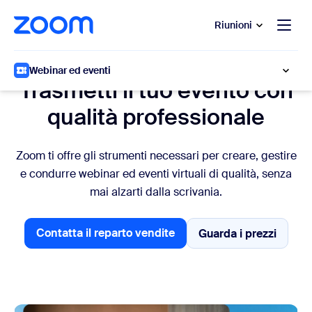
contenuto principale
 chat di assistenza
Riunioni
Produzione di eventi
Webinar ed eventi
Trasmetti il tuo evento con
qualità professionale
Zoom ti offre gli strumenti necessari per creare, gestire
e condurre webinar ed eventi virtuali di qualità, senza
mai alzarti dalla scrivania.
Contatta il reparto vendite
Guarda i prezzi
Guarda i prezz
Contatta il reparto vendite