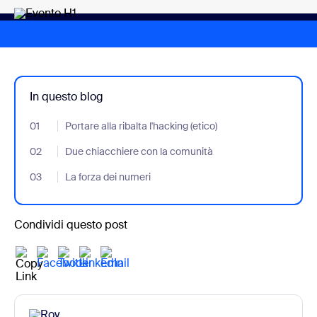
In questo blog
01
- Jumplink to Portare alla ribalta l'hacking (etico)
Portare alla ribalta l'hacking (etico)
02
- Jumplink to Due chiacchiere con la comunità
Due chiacchiere con la comunità
03
- Jumplink to La forza dei numeri
La forza dei numeri
Condividi questo post