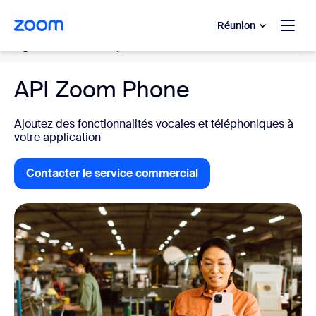
u contenu principal
r au chat d’aide
Réunion
Système de téléphonie dans le cloud
API Zoom Phone
Ajoutez des fonctionnalités vocales et téléphoniques à
votre application
Contacter le service commercial
Contacter le service commercial