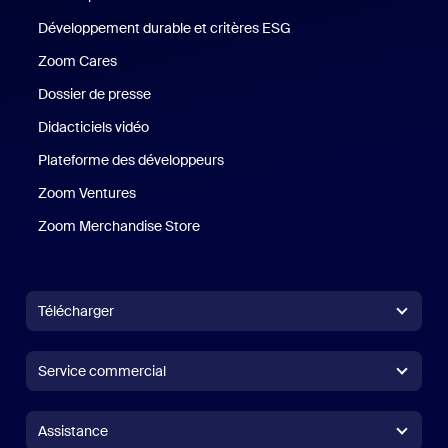
Développement durable et critères ESG
Développement durable 
Zoom Cares
Zoom Cares
Dossier de presse
Kit support
Didacticiels vidéo
Plateforme des développeurs
Zoom Ventures
Zoom Ventures
Zoom Merchandise Store
Zoom Merchandise Store
Télécharger
Application Zoom Workplace
Application Zoom Workplace
Service commercial
Application Zoom Rooms
Application Zoom Rooms
+1.888.799.9666
Cliquer pour appeler
Contrôleur Zoom Rooms
Assistance
Assistance