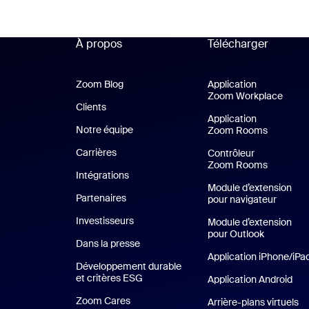
À propos
Télécharger
Zoom Blog
Zoom Blog
Application
Zoom Workplace
Appli
Clients
Clients
Application
Notre équipe
Notre équipe
Zoom Rooms
Applicat
Carrières
Carrières
Contrôleur
Zoom Rooms
Intégrations
Module d’extension
Partenaires
pour navigateur
Investisseurs
Module d’extension
pour Outlook
Dans la presse
Presse
Application iPhone/iPa
Développement durable
et critères ESG
Développement durable et critères E
Application Android
App
Zoom Cares
Zoom Cares
Arrière-plans virtuels