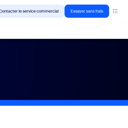
Contacter le service commercial
Essayer sans frais
ientèle de Zoom en ce moment.
tings
oms
vas
formance CX