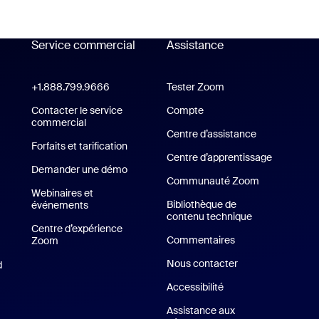
Service commercial
Assistance
Assistance
+1.888.799.9666
Cliquer pour appeler
Tester Zoom
Tester Zoom
cation Zoom Workplace
Contacter le service
Compte
commercial
Centre d’assistance
Centre d’assi
ion Zoom Rooms
Forfaits et tarification
Forfaits et tarification
Centre d’apprentissage
Demander une démo
Demander une démo
Communauté Zoom
Webinaires et
Bibliothèque de
événements
contenu technique
Bibliothèque d
Centre d’expérience
Commentaires
Zoom
Centre d’expérience Zoom
Nous contacter
Nous contacter
d
Application iPhone/iPad
SG
Accessibilité
lication Android
Assistance aux