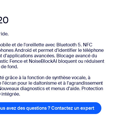
20
ride.
ile et de l'oreillette avec Bluetooth 5. NFC
éphones Android et permet d'identifier le téléphone
t d'applications avancées. Blocage avancé du
ustic Fence et NoiseBlockAI bloquent ou réduisent
 de fond.
ité grâce à la fonction de synthèse vocale, à
e l'écran pour le daltonisme et à l'agrandissement
Nouveaux diagnostics et menus d'aide. Protection
intégrée.
plus
us avez des questions ? Contactez un expert
Vous avez des q