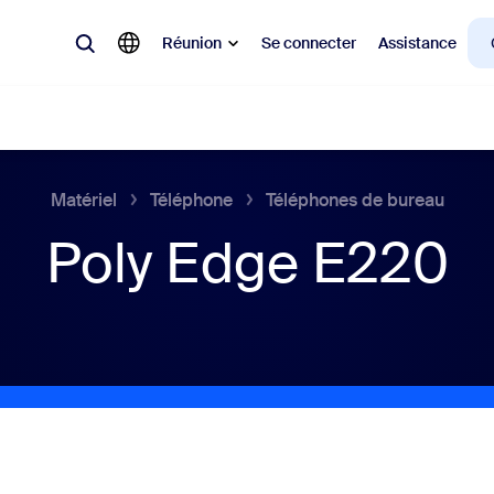
Réunion
Se connecter
Assistance
Matériel
Téléphone
Téléphones de bureau
laire
Poly Edge E220
ions en vogue, tendance, qui font le buzz : celles qui intéressent la cl
Notes
Mee
omMate
Ro
one
Can
tact Center
Per