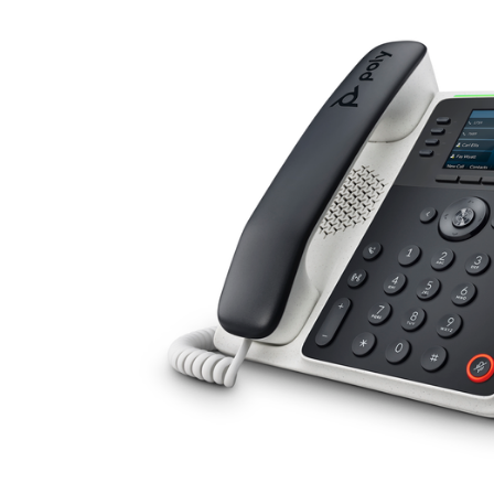
Bon
Développement
Applications et intégrations
Installer sur ordinateur
Contactez-nous
Centre de téléchargement
+1.888.799.9666
/
+1.888.303.101