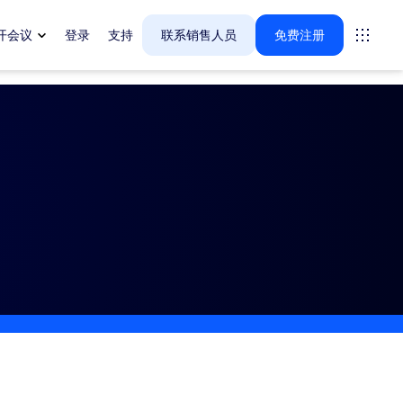
开会议
登录
支持
联系销售人员
免费注册
案。
tings
oms
vas
户体验洞察