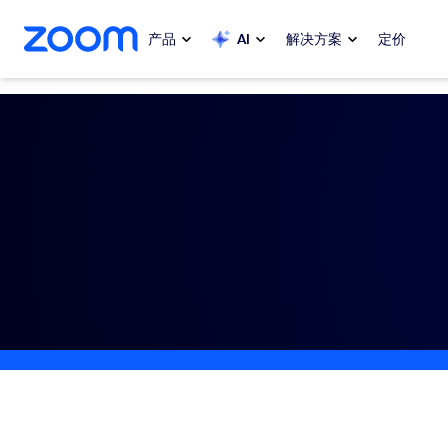
转至主要内容
转至帮助聊天
产品
AI
解决方案
定价
热门
热门
当下热门
Zoom Workplace
My 
Zoom 企业服务套件
Zo
Zoom 客户体验
Ph
Zoom AI
Con
开发人员
Bon
应用与集成