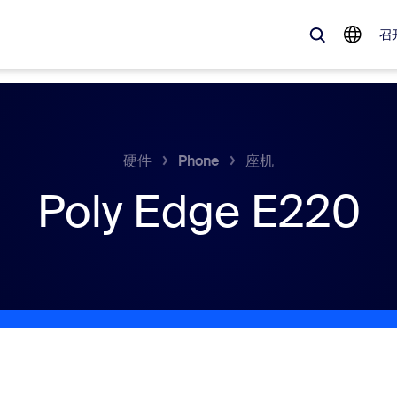
召
、流行趋势以及备受关注的解决方案——Zoom 客户目前最关注的解决方
硬件
Phone
座机
Poly Edge E220
Notes
Mee
omMate
Ro
one
Can
tact Center
客
sai