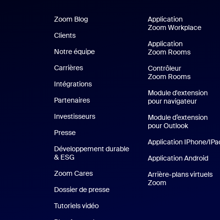
Zoom Blog
Zoom Blog
Application
Zoom Workplace
Appli
Clients
Clients
Application
Notre équipe
Notre équipe
Zoom Rooms
Applicat
Carrières
Carrières
Contrôleur
Zoom Rooms
Intégrations
Module d'extension
Partenaires
pour navigateur
Investisseurs
Module d’extension
pour Outlook
Presse
Presse
Application IPhone/IPa
Développement durable
& ESG
Développement durable et critères ESG
Application Android
App
Zoom Cares
Zoom Cares
Arrière-plans virtuels
Zoom
Arrière-plans vir
Dossier de presse
Kit support
Tutoriels vidéo