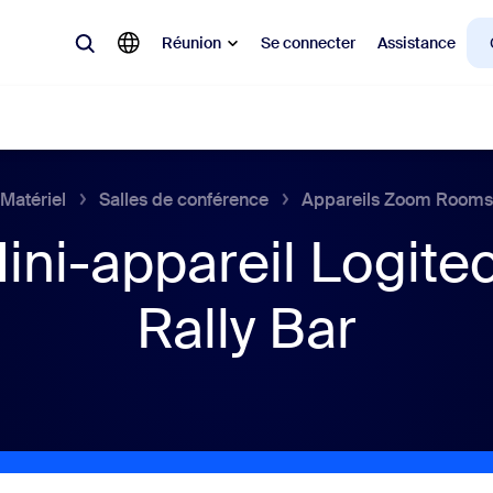
Réunion
Se connecter
Assistance
Matériel
Salles de conférence
Appareils Zoom Rooms
laire
ini-appareil Logite
ions en vogue, tendance, qui font le buzz : celles qui intéressent la cl
Rally Bar
Notes
Mee
omMate
Ro
one
Can
tact Center
Per