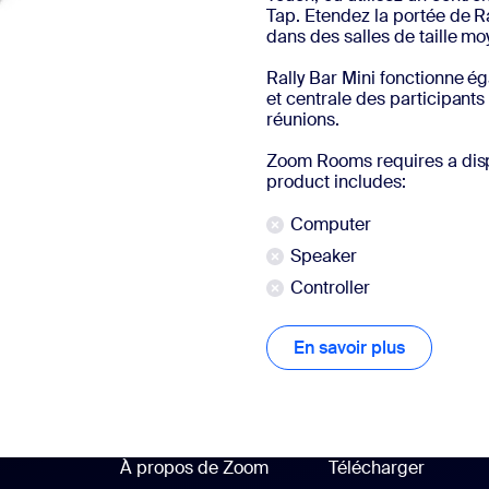
Tap. Etendez la portée de Ra
dans des salles de taille mo
Rally Bar Mini fonctionne é
et centrale des participant
réunions.
Zoom Rooms requires a disp
product includes:
Computer
Speaker
Controller
En savoir plus
En savoir 
À propos de Zoom
Télécharger