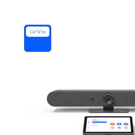
Bon
Développement
Applications et intégrations
Certified
Installer sur ordinateur
Contactez-nous
Centre de téléchargement
+1.888.799.9666
/
+1.888.303.101