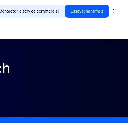
Contacter le service commercial
Essayer sans frais
ch
ientèle de Zoom en ce moment.
tings
oms
vas
formance CX