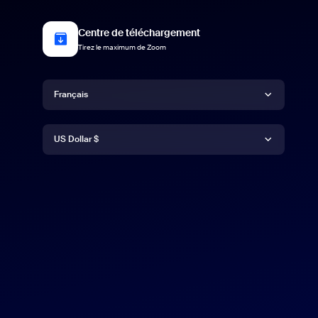
Centre de téléchargement
Tirez le maximum de Zoom
Langue
Français
Devise
Deutsch
US Dollar $
English
US Dollar $
Español
Français
Indonesia