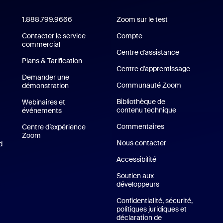
1.888.799.9666
Cliquer pour appeler
Zoom sur le test
Tester Zoom
cation Zoom Workplace
Contacter le service
Compte
commercial
Centre d'assistance
Centre d'assi
ion Zoom Rooms
Plans & Tarification
Forfaits et tarification
Centre d'apprentissage
Demander une
Communauté Zoom
démonstration
Demander une démo
Bibliothèque de
Webinaires et
contenu technique
Bibliothèque d
événements
Commentaires
Centre d’expérience
Zoom
Centre d’expérience Zoom
Nous contacter
Contact Us
d
Appli iPhone / iPad
Accessibilité
li Android
Soutien aux
développeurs
Assistance pour les
tuels de Zoom
Confidentialité, sécurité,
politiques juridiques et
déclaration de