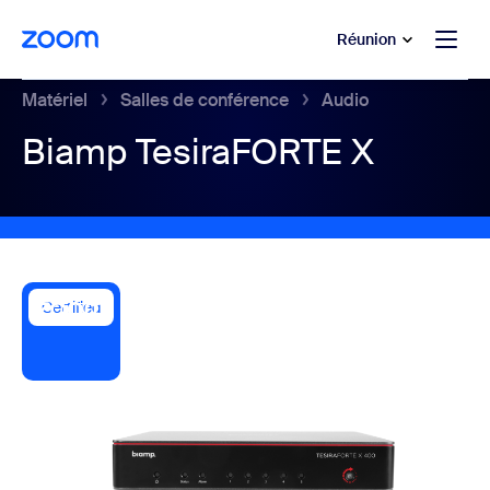
u contenu principal
r au chat d’aide
Réunion
Matériel
Salles de conférence
Audio
Biamp TesiraFORTE X
Certified