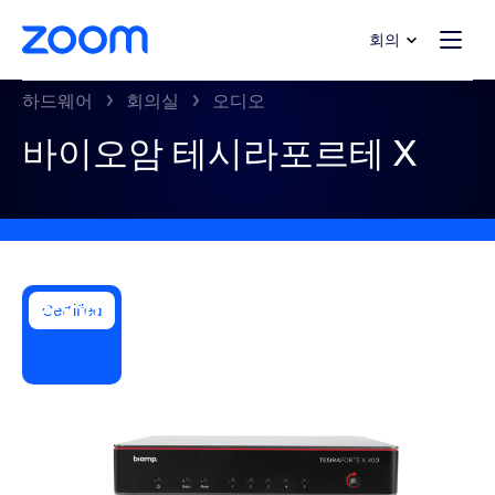
 채팅으로 건너뛰기
내용으로 건너뛰기
회의
하드웨어
회의실
오디오
바이오암 테시라포르테 X
Certified