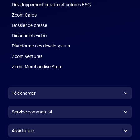
Développement durable et critères ESG
Développement durable 
Zoom Cares
Zoom Cares
Dossier de presse
Kit support
Didacticiels vidéo
Plateforme des développeurs
Zoom Ventures
Zoom Ventures
Zoom Merchandise Store
Zoom Merchandise Store
Télécharger
Application Zoom Workplace
Application Zoom Workplace
Service commercial
Application Zoom Rooms
Application Zoom Rooms
+1.888.799.9666
Cliquer pour appeler
Contrôleur Zoom Rooms
Assistance
Assistance
Contacter le service commercial
Module d’extension pour navigateur