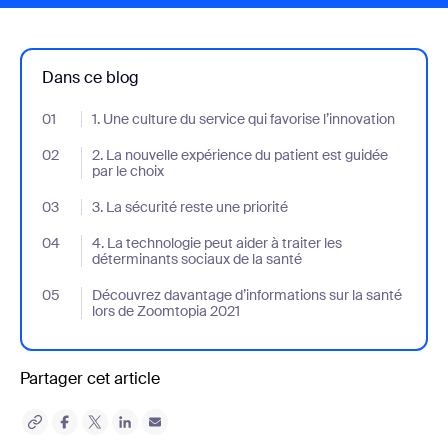
Dans ce blog
01
- Jumplink to 1. Une culture du service qui favorise l’innovation
1. Une culture du service qui favorise l’innovation
02
- Jumplink to 2. La nouvelle expérience du patient est guidée par
2. La nouvelle expérience du patient est guidée
par le choix
03
- Jumplink to 3. La sécurité reste une priorité
3. La sécurité reste une priorité
04
- Jumplink to 4. La technologie peut aider à traiter les détermin
4. La technologie peut aider à traiter les
déterminants sociaux de la santé
05
- Jumplink to Découvrez davantage d’informations sur la santé 
Découvrez davantage d’informations sur la santé
lors de Zoomtopia 2021
Partager cet article