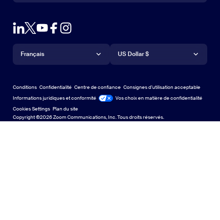
Contacter le service commercial
Module d’extension pour navigateur
Tester Zoom
Tester Zoom
Forfaits et tarification
Forfaits et tarification
Module d’extension pour Outlook
Compte
Demander une démo
Demander une démo
Application iPhone/iPad
Application iPhone/iPad
Langue
Devise
Centre d’assistance
Centre d’assistance
Webinaires et événements
Application Android
Français
Application Android
US Dollar $
Centre d’apprentissage
Centre d’expérience Zoom
Centre d’expérience Zoom
Arrière-plans virtuels Zoom
Arrière-plans virtuels de Zoom
Deutsch
US Dollar $
Communauté Zoom
Conditions
Confidentialité
Centre de confiance
Consignes d’utilisation acceptable
English
Bibliothèque de contenu technique
Bibliothèque de contenu tech
Informations juridiques et conformité
Conformité juridique
Vos choix en matière de confidentialité
Cookies Settings
Plan du site
Plan du site
Español
Commentaires
Copyright ©2026 Zoom Communications, Inc. Tous droits réservés.
Nous contacter
Nous contacter
Français
Accessibilité
日本語
Assistance aux développeurs
Assistance pour les développeurs
한국어
Confidentialité, sécurité, politiques juridiques et
Português
déclaration de transparence relative à la loi sur l’esclavage
moderne
Confidentialité, sécurité, politiques juridiques et déclar
Русский
中文（简体，中国）