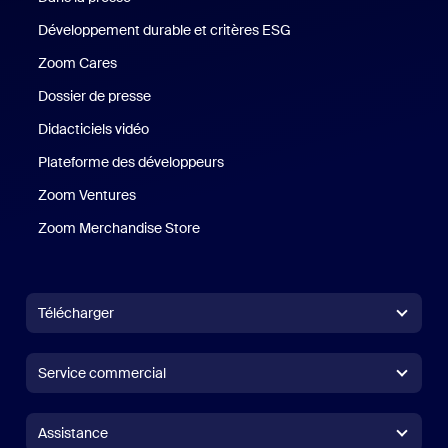
Développement durable et critères ESG
Développement durable 
Zoom Cares
Zoom Cares
Dossier de presse
Kit support
Didacticiels vidéo
Plateforme des développeurs
Zoom Ventures
Zoom Ventures
Zoom Merchandise Store
Zoom Merchandise Store
Télécharger
Application Zoom Workplace
Application Zoom Workplace
Service commercial
Application Zoom Rooms
Application Zoom Rooms
+1.888.799.9666
Cliquer pour appeler
Contrôleur Zoom Rooms
Assistance
Assistance