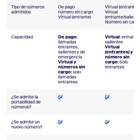
Tipo de números
De pago
Virtual (entrante)
admitidos
número sin cargo
Virtual
Virtual (entrante)
(entrante/saliente
Número sin carg
Capacidad
De pago:
Virtual
: entrante
llamadas
salientes
entrantes,
Virtual
salientes y de
(entrantes) y
emergencia
número sin
Virtual y
cargo
: Solo
números sin
entrantes
cargo:
solo
llamadas
entrantes
¿Se admite la
Sí
Sí
portabilidad de
números?
¿Se admite un
Sí
Sí
nuevo número?