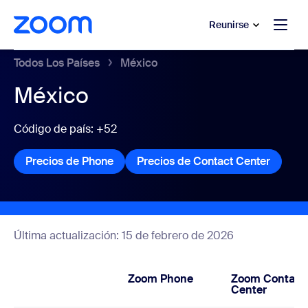
 al contenido principal
 ir al chat de ayuda
Reunirse
Todos Los Países
México
México
Código de país: +52
Precios de Phone
Precios de Phone
Precios de Contact Center
Precios
Última actualización: 15 de febrero de 2026
Zoom Phone
Zoom Contact
Center