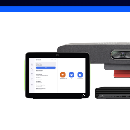
Instalar en el escritorio
Iniciar contacto
Centro de descargas
+1.888.799.9666
/
+1.888.303.1012