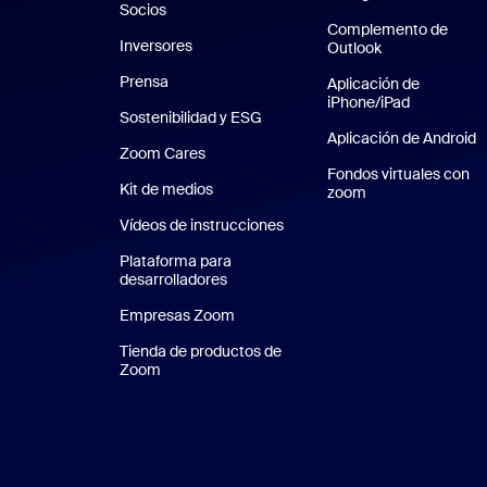
Socios
Complemento de
Inversores
Outlook
Prensa
Prensa
Aplicación de
iPhone/iPad
Aplicación
Sostenibilidad y ESG
Sostenibilidad y ESG
Aplicación de Android
A
Zoom Cares
Zoom Cares
Fondos virtuales con
Kit de medios
Kit de medios
zoom
Fondos virtuales
Vídeos de instrucciones
Plataforma para
desarrolladores
Empresas Zoom
Zoom Ventures
Tienda de productos de
Zoom
Tienda de productos de Zoom