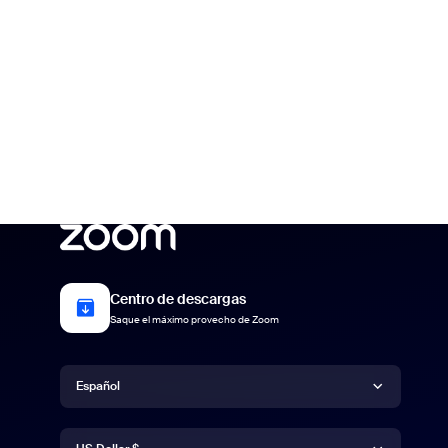
Centro de descargas
Saque el máximo provecho de Zoom
Idioma
Español
Moneda
Deutsch