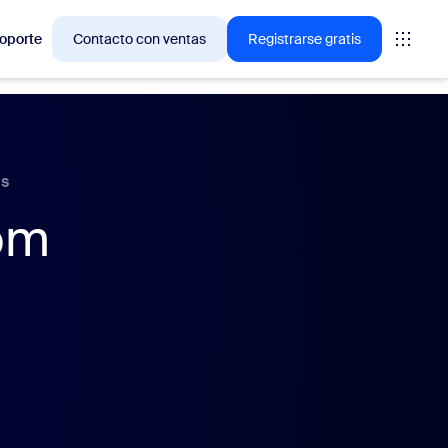
oporte
Contacto con ventas
Registrarse gratis
ciones en las que los clientes de Zoom están interesados
s
oom
niones
oms
vas
ormación de CX