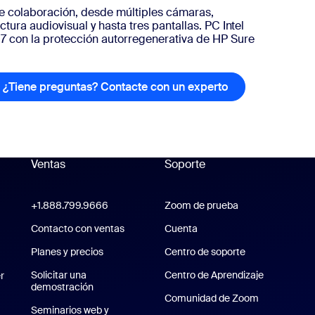
de colaboración, desde múltiples cámaras,
ctura audiovisual y hasta tres pantallas. PC Intel
7 con la protección autorregenerativa de HP Sure
formación
¿Tiene preguntas? Contacte con un experto
¿Tiene pregunta
Ventas
Soporte
Soporte
+1.888.799.9666
Haga clic para llamar
Zoom de prueba
Probar Zoom
Zoom Workplace
Contacto con ventas
Cuenta
Planes y precios
Planes y precios
Centro de soporte
Centro de sopo
om Rooms
Solicitar una
Centro de Aprendizaje
Centro de 
r
demostración
Solicitar una demostración
Comunidad de Zoom
Seminarios web y