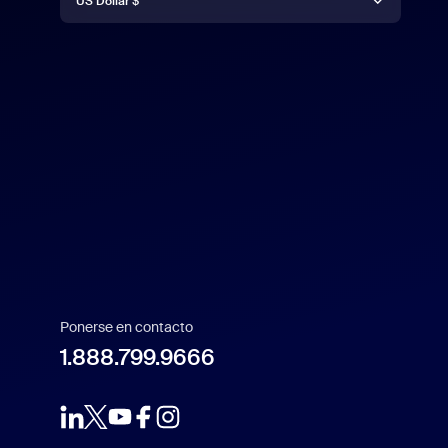
US Dollar $
Español
US Dollar $
Français
Indonesia
Italiano
日本語
Ponerse en contacto
한국어
1.888.799.9666
Nederlands