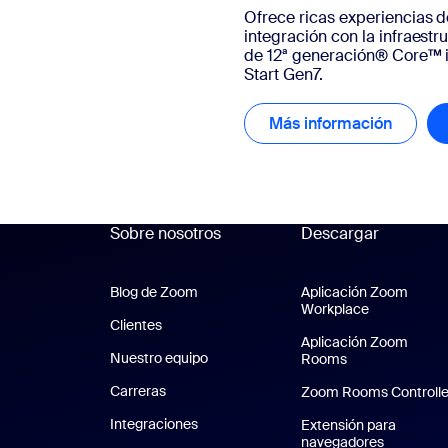
Ofrece ricas experiencias 
integración con la infraestru
de 12ª generación® Core™ i
Start Gen7.
Más información
Más in
Sobre nosotros
Descargar
Blog de Zoom
Blog de Zoom
Aplicación Zoom
Workplace
Aplicación 
Clientes
Clientes
Aplicación Zoom
Nuestro equipo
Nuestro equipo
Rooms
Aplicación Zo
Carreras
Carreras
Zoom Rooms Controlle
Integraciones
Extensión para
navegadores