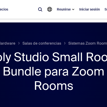
ecios
Reunirse
Iniciar sesión
S
lar
olicitado, lo que está en tendencia, lo que genera expectativa: las solu
 momento.
Hardware
Salas de conferencias
Sistemas Zoom Room
ly Studio Small R
 notas
Reu
Bundle para Zoom
omMate
Ro
one
Can
Rooms
tro de contacto
Inf
sai