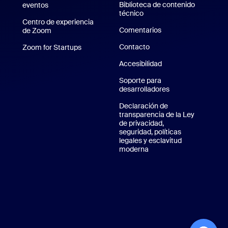
Biblioteca de contenido
eventos
técnico
Biblioteca de contenido t
Centro de experiencia
Comentarios
de Zoom
Centro de experiencia de Zoom
Contacto
Contacto
Zoom for Startups
Zoom for Startups
 de iPhone/iPad
Accesibilidad
plicación de Android
Soporte para
desarrolladores
Soporte para desa
 de Zoom
Declaración de
transparencia de la Ley
de privacidad,
seguridad, políticas
legales y esclavitud
moderna
Privacidad, seguridad, po