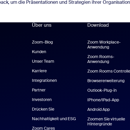
ack, um die Präsentationen und Strategien ihrer Organisation
Über uns
Download
Zoom-Blog
Zoom-Blog
Zoom Workplace-
Anwendung
Zoom Work
Kunden
Zoom Rooms-
Unser Team
Anwendung
Zoom Roo
Karriere
Zoom Rooms Controlle
Integrationen
Browsererweiterung
Partner
Outlook-Plug-in
Investoren
IPhone/IPad-App
Drücken Sie
Android App
Nachhaltigkeit und ESG
Zoomen Sie virtuelle
Hintergründe
Zoom Cares
Zoom Cares