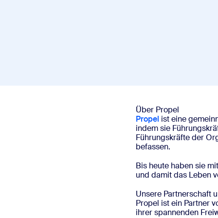
Auf dem Desktop installieren
Kontakt aufnehmen
Download-Center
+1.888.799.9666
/
+1.888.303.1012
Über Propel
Propel
ist eine gemeinn
indem sie Führungskräft
Führungskräfte der Org
befassen.
Bis heute haben sie mi
und damit das Leben vo
Unsere Partnerschaft 
Propel ist ein Partner
ihrer spannenden Freiw