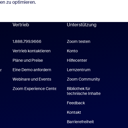
en zu optimieren.
Vertrieb
Unterstützung
Unterstützung
1.888.799.9666
Mit einem Klick zum Anruf
Zoom testen
place-Anwendung
Vertrieb kontaktieren
Konto
Pläne und Preise
Hilfecenter
Hilfecenter
ms-Anwendung
Eine Demo anfordern
Lernzentrum
r
Webinare und Events
Zoom Community
Zoom Experience Center
Bibliothek für
Zoom Experience Center
technische Inhalte
Bibliothek für 
Feedback
Kontakt
Contact Us
Barrierefreiheit