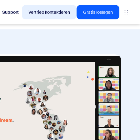
Support
Vertrieb kontaktieren
Gratis loslegen
en, für die sich Zoom-Kunden gerade interessieren.
tings
oms
vas
Insights