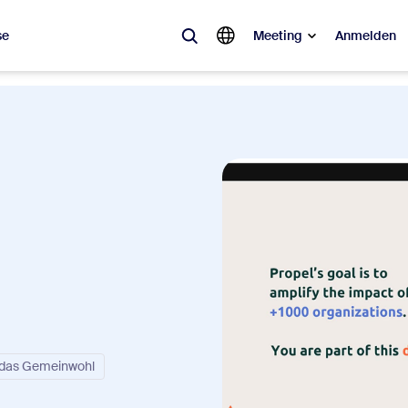
se
Meeting
Anmelden
ebt
sagt ist, was im Trend liegt, was für Gesprächsstoff sorgt – die Lösung
Notes
Mee
omMate
Ro
one
Can
tact Center
CX-
r das Gemeinwohl
sai