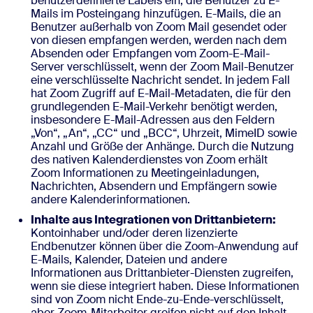
benutzerdefinierte Labels ein, die Benutzer zu E-
Mails im Posteingang hinzufügen. E-Mails, die an
Benutzer außerhalb von Zoom Mail gesendet oder
von diesen empfangen werden, werden nach dem
Absenden oder Empfangen vom Zoom-E-Mail-
Server verschlüsselt, wenn der Zoom Mail-Benutzer
eine verschlüsselte Nachricht sendet. In jedem Fall
hat Zoom Zugriff auf E-Mail-Metadaten, die für den
grundlegenden E-Mail-Verkehr benötigt werden,
insbesondere E-Mail-Adressen aus den Feldern
„Von“, „An“, „CC“ und „BCC“, Uhrzeit, MimeID sowie
Anzahl und Größe der Anhänge. Durch die Nutzung
des nativen Kalenderdienstes von Zoom erhält
Zoom Informationen zu Meetingeinladungen,
Nachrichten, Absendern und Empfängern sowie
andere Kalenderinformationen.
Inhalte aus Integrationen von Drittanbietern:
Kontoinhaber und/oder deren lizenzierte
Endbenutzer können über die Zoom-Anwendung auf
E-Mails, Kalender, Dateien und andere
Informationen aus Drittanbieter-Diensten zugreifen,
wenn sie diese integriert haben. Diese Informationen
sind von Zoom nicht Ende-zu-Ende-verschlüsselt,
aber Zoom-Mitarbeiter greifen nicht auf den Inhalt