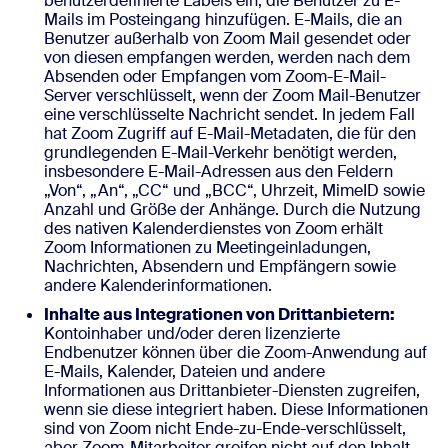
benutzerdefinierte Labels ein, die Benutzer zu E-
Mails im Posteingang hinzufügen. E-Mails, die an
Benutzer außerhalb von Zoom Mail gesendet oder
von diesen empfangen werden, werden nach dem
Absenden oder Empfangen vom Zoom-E-Mail-
Server verschlüsselt, wenn der Zoom Mail-Benutzer
eine verschlüsselte Nachricht sendet. In jedem Fall
hat Zoom Zugriff auf E-Mail-Metadaten, die für den
grundlegenden E-Mail-Verkehr benötigt werden,
insbesondere E-Mail-Adressen aus den Feldern
„Von“, „An“, „CC“ und „BCC“, Uhrzeit, MimeID sowie
Anzahl und Größe der Anhänge. Durch die Nutzung
des nativen Kalenderdienstes von Zoom erhält
Zoom Informationen zu Meetingeinladungen,
Nachrichten, Absendern und Empfängern sowie
andere Kalenderinformationen.
Inhalte aus Integrationen von Drittanbietern:
Kontoinhaber und/oder deren lizenzierte
Endbenutzer können über die Zoom-Anwendung auf
E-Mails, Kalender, Dateien und andere
Informationen aus Drittanbieter-Diensten zugreifen,
wenn sie diese integriert haben. Diese Informationen
sind von Zoom nicht Ende-zu-Ende-verschlüsselt,
aber Zoom-Mitarbeiter greifen nicht auf den Inhalt