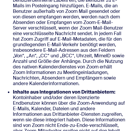
benutzerdefinierte Labels ein, die Benutzer zu E-
Mails im Posteingang hinzufügen. E-Mails, die an
Benutzer außerhalb von Zoom Mail gesendet oder
von diesen empfangen werden, werden nach dem
Absenden oder Empfangen vom Zoom-E-Mail-
Server verschlüsselt, wenn der Zoom Mail-Benutzer
eine verschlüsselte Nachricht sendet. In jedem Fall
hat Zoom Zugriff auf E-Mail-Metadaten, die für den
grundlegenden E-Mail-Verkehr benötigt werden,
insbesondere E-Mail-Adressen aus den Feldern
„Von“, „An“, „CC“ und „BCC“, Uhrzeit, MimeID sowie
Anzahl und Größe der Anhänge. Durch die Nutzung
des nativen Kalenderdienstes von Zoom erhält
Zoom Informationen zu Meetingeinladungen,
Nachrichten, Absendern und Empfängern sowie
andere Kalenderinformationen.
Inhalte aus Integrationen von Drittanbietern:
Kontoinhaber und/oder deren lizenzierte
Endbenutzer können über die Zoom-Anwendung auf
E-Mails, Kalender, Dateien und andere
Informationen aus Drittanbieter-Diensten zugreifen,
wenn sie diese integriert haben. Diese Informationen
sind von Zoom nicht Ende-zu-Ende-verschlüsselt,
aber Zoom-Mitarbeiter greifen nicht auf den Inhalt