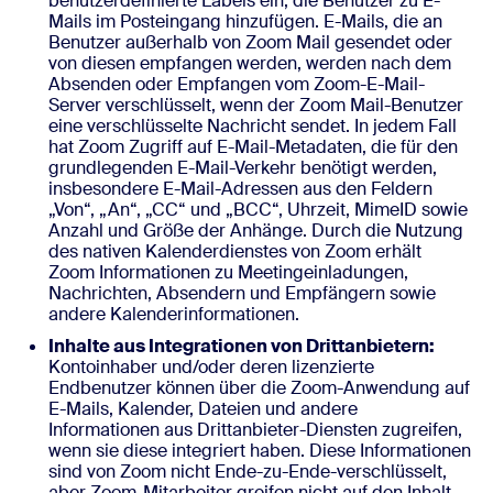
benutzerdefinierte Labels ein, die Benutzer zu E-
Mails im Posteingang hinzufügen. E-Mails, die an
Benutzer außerhalb von Zoom Mail gesendet oder
von diesen empfangen werden, werden nach dem
Absenden oder Empfangen vom Zoom-E-Mail-
Server verschlüsselt, wenn der Zoom Mail-Benutzer
eine verschlüsselte Nachricht sendet. In jedem Fall
hat Zoom Zugriff auf E-Mail-Metadaten, die für den
grundlegenden E-Mail-Verkehr benötigt werden,
insbesondere E-Mail-Adressen aus den Feldern
„Von“, „An“, „CC“ und „BCC“, Uhrzeit, MimeID sowie
Anzahl und Größe der Anhänge. Durch die Nutzung
des nativen Kalenderdienstes von Zoom erhält
Zoom Informationen zu Meetingeinladungen,
Nachrichten, Absendern und Empfängern sowie
andere Kalenderinformationen.
Inhalte aus Integrationen von Drittanbietern:
Kontoinhaber und/oder deren lizenzierte
Endbenutzer können über die Zoom-Anwendung auf
E-Mails, Kalender, Dateien und andere
Informationen aus Drittanbieter-Diensten zugreifen,
wenn sie diese integriert haben. Diese Informationen
sind von Zoom nicht Ende-zu-Ende-verschlüsselt,
aber Zoom-Mitarbeiter greifen nicht auf den Inhalt