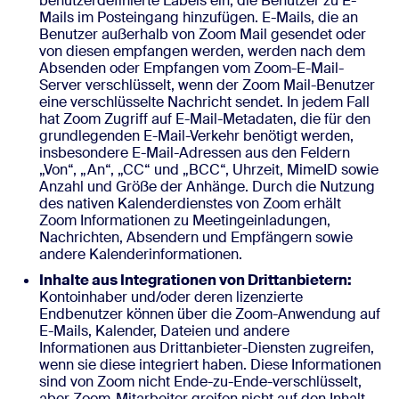
benutzerdefinierte Labels ein, die Benutzer zu E-
Mails im Posteingang hinzufügen. E-Mails, die an
Benutzer außerhalb von Zoom Mail gesendet oder
von diesen empfangen werden, werden nach dem
Absenden oder Empfangen vom Zoom-E-Mail-
Server verschlüsselt, wenn der Zoom Mail-Benutzer
eine verschlüsselte Nachricht sendet. In jedem Fall
hat Zoom Zugriff auf E-Mail-Metadaten, die für den
grundlegenden E-Mail-Verkehr benötigt werden,
insbesondere E-Mail-Adressen aus den Feldern
„Von“, „An“, „CC“ und „BCC“, Uhrzeit, MimeID sowie
Anzahl und Größe der Anhänge. Durch die Nutzung
des nativen Kalenderdienstes von Zoom erhält
Zoom Informationen zu Meetingeinladungen,
Nachrichten, Absendern und Empfängern sowie
andere Kalenderinformationen.
Inhalte aus Integrationen von Drittanbietern:
Kontoinhaber und/oder deren lizenzierte
Endbenutzer können über die Zoom-Anwendung auf
E-Mails, Kalender, Dateien und andere
Informationen aus Drittanbieter-Diensten zugreifen,
wenn sie diese integriert haben. Diese Informationen
sind von Zoom nicht Ende-zu-Ende-verschlüsselt,
aber Zoom-Mitarbeiter greifen nicht auf den Inhalt