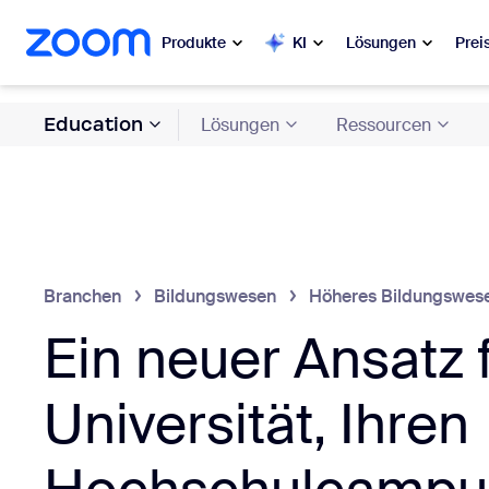
ptinhalt wechseln
lfe-Chat wechseln
Produkte
KI
Lösungen
Prei
Education
Lösungen
Ressourcen
Beliebt
Beli
Was ange
Zoom Workplace
My 
Zoom-Dienste für Unternehmen
Zo
Branchen
Bildungswesen
Höheres Bildungswes
Zoom CX
Ein neuer Ansatz f
Ph
Zoom AI
Con
Universität, Ihren
Entwickler
Bon
Apps und Integrationen