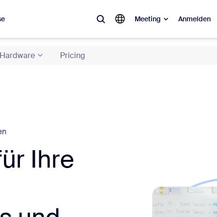
se
Meeting
Anmelden
Hardware
Pricing
ebt
sagt ist, was im Trend liegt, was für Gesprächsstoff sorgt – die Lösung
Notes
Mee
omMate
Ro
en
ür Ihre
one
Can
tact Center
CX-
sai