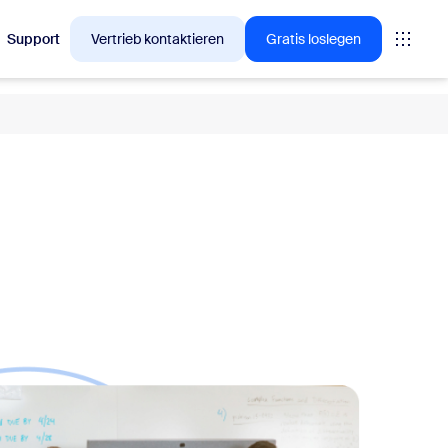
Support
Vertrieb kontaktieren
Gratis loslegen
en, für die sich Zoom-Kunden gerade interessieren.
tings
oms
vas
Insights