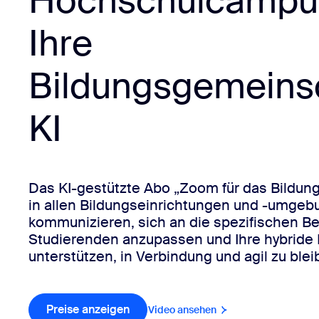
Hochschulcampu
Ihre
Auf dem Desktop installieren
Kontakt aufnehmen
Download-Center
+1.888.799.9666
/
+1.888.303.1012
Bildungsgemeinsc
KI
Das KI-gestützte Abo „Zoom für das Bildung
in allen Bildungseinrichtungen und -umgebu
kommunizieren, sich an die spezifischen Be
Studierenden anzupassen und Ihre hybride 
unterstützen, in Verbindung und agil zu blei
Preise anzeigen
Video ansehen