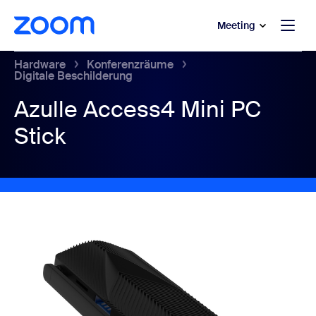
ptinhalt wechseln
fe-Chat wechseln
Meeting
Hardware
Konferenzräume
Digitale Beschilderung
Azulle Access4 Mini PC
Stick