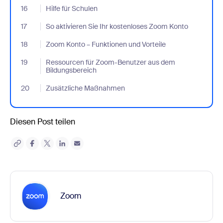
16
- Jumplink to Hilfe für Schulen
Hilfe für Schulen
17
- Jumplink to So aktivieren Sie Ihr kostenloses Zoom Konto
So aktivieren Sie Ihr kostenloses Zoom Konto
18
- Jumplink to Zoom Konto – Funktionen und Vorteile
Zoom Konto – Funktionen und Vorteile
19
- Jumplink to Ressourcen für Zoom-Benutzer aus dem Bildungs
Ressourcen für Zoom-Benutzer aus dem
Bildungsbereich
20
- Jumplink to Zusätzliche Maßnahmen
Zusätzliche Maßnahmen
Diesen Post teilen
Zoom