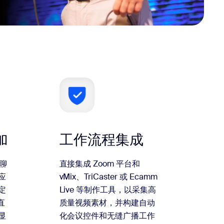
加
工作流程集成
取聊
直接集成 Zoom 平台和
应
vMix、TriCaster 或 Ecamm
定
Live 等制作工具，以采集高
直
质量视频素材，并构建自动
显
化会议控件和无缝广播工作