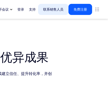
开会议
登录
支持
联系销售人员
免费注册
案。
得优异成果
tings
oms
续建立信任、提升转化率，并创
vas
户体验洞察