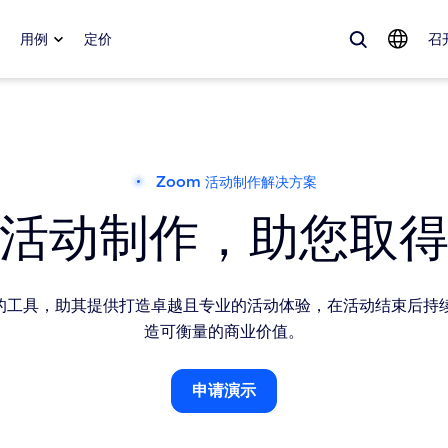
用例
定价
召
、流行趋势以及备受关注的解决方案——Zoom 客户目前最关注的解决方
Zoom 活动制作解决方案
活动制作，助您取
Notes
Mee
omMate
Ro
所需的工具，助其提供打造卓越且专业的活动体验，在活动结束后持
one
Can
造可衡量的商业价值。
tact Center
客
申请演示
申请演示
sai