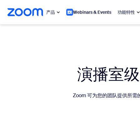
转至主要内容
转至帮助聊天
产品
Webinars & Events
功能特性
热门
热门
当下热门
Zoom Workplace
演播室级
My 
Zoom 企业服务套件
Zo
Zoom 客户体验
Zoom 可为您的团队提供
Ph
Zoom AI
Con
开发人员
Bon
应用与集成