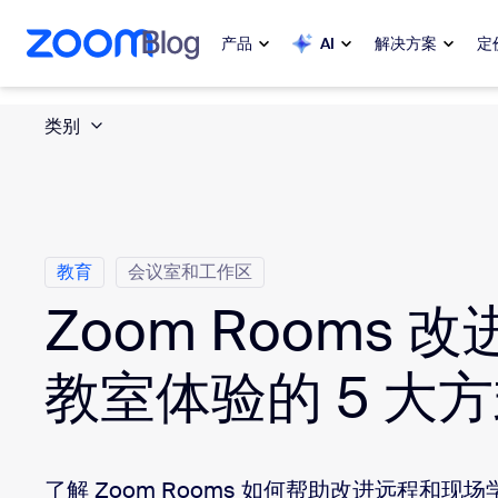
转至主要内容
转至帮助聊天
产品
AI
解决方案
定
类别
热门
热门
当下热门
Zoom Workplace
My 
Zoom 企业服务套件
教育
会议室和工作区
Zo
Zoom Rooms 
Zoom 客户体验
Ph
Zoom AI
教室体验的 5 大
Con
开发人员
Bon
了解 Zoom Rooms 如何帮助改进远程和
应用与集成