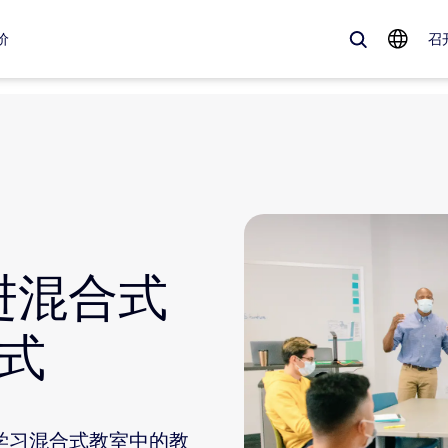
价
召
、流行趋势以及备受关注的解决方案——Zoom 客户目前最关注的解决方
Notes
Mee
omMate
Ro
改进混合式
one
Can
方式
tact Center
客
sai
现场学习混合式教室中的教