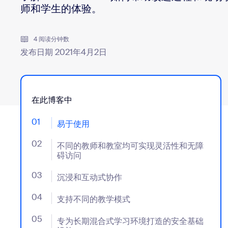
师和学生的体验。
安装桌面版
联系我们
4 阅读分钟数
下载中心
+1.888.799.9666
/
+1.888.303.1012
发布日期 2021年4月2日
在此博客中
01
- Jumplink to 易于使用
易于使用
02
- Jumplink to 不同的教师和教室均可实现灵活性和无
不同的教师和教室均可实现灵活性和无障
碍访问
03
- Jumplink to 沉浸和互动式协作
沉浸和互动式协作
04
- Jumplink to 支持不同的教学模式
支持不同的教学模式
05
- Jumplink to 专为长期混合式学习环境打造的安全基
专为长期混合式学习环境打造的安全基础