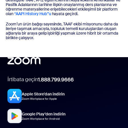
Pasifik Adalılarının tarihine ilişkin onaylanmış ders planlarına ve
öğrenme materyallerine erişebilecekleri etkileşimli bir platform
olan
“AAPI History Hub”u
hayata geçirdi.
Zoom’un ürün bağışı sayesinde, TAAF ekibi misyonunu daha da
ileriye taşımak amacıyla, topluluk temelli kuruluşlardan oluşan
ağlarıyla bir araya gelip işbirliği yapmak üzere hibrit bir ortamda
birlikte çalışıyor.
İrtibata geçin
1.888.799.9666
Apple Store'dan indirin
Zoom Workplace for Apple
Google Play’den indirin
Zoom Workplace for Android