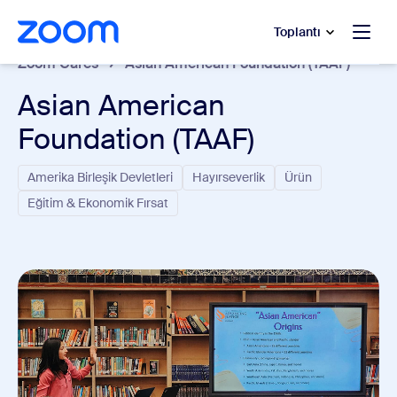
t yardımına atla
a içeriğe atla
Toplantı
Zoom Cares
Asian American Foundation (TAAF)
Asian American
Foundation (TAAF)
Amerika Birleşik Devletleri
Hayırseverlik
Ürün
Eğitim & Ekonomik Fırsat