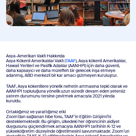
Asya-Amerikan Vakfı Hakkında
Asya Kökenli Amerikalılar Vakfı (
TAAF
), Asya kökenli Amerikalılar,
Hawaii Yerlileri ve Pasifik Adalılar (AANHPI) için daha güvenli,
daha kapsayıcı ve daha müreffeh bir gelecek inşa etmeye
adanmış, ABD merkezli bir kar amacı gütmeyen kuruluştur.
TAAF, Asya kökenlilere yönelik nefretin artmasına tepki olarak ve
AANHPI topluluğuna yönelik uzun süredir devam eden yetersiz
yatırım durumunu tersine çevirmek amacıyla 2021 yılında
kuruldu.
Ortaklığımız ve yarattığımız etki
Zoom’dan sağlanan hibe fonu, TAAF’ın Eğitim Girişimi’ni
desteklemektedir. Bu girişim, ülkedeki her öğrencinin aidiyet
duygusunu güçlendirmek amacıyla AANHPI tarihinin K-12 ve
yükseköğretim düzeyinde öğretilmesini savunmaktadır. Zoom’un
desteğiyle TAAF, K-12 eğitimcilerinin Asya kökenli Amerikalılar ve