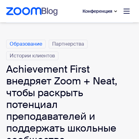
сновному содержанию
ти в чат помощи
Конференция
Категории
Образование
Партнерства
Истории клиентов
Achievement First
внедряет Zoom + Neat,
чтобы раскрыть
потенциал
преподавателей и
поддержать школьные