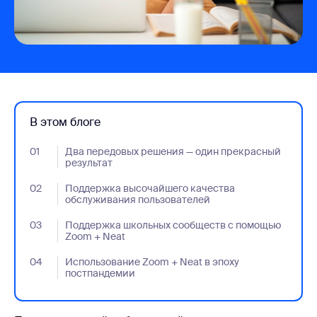
В этом блоге
01
- Jumplink to Два передовых решения — один прекрасный р
Два передовых решения — один прекрасный
результат
02
- Jumplink to Поддержка высочайшего качества обслужив
Поддержка высочайшего качества
обслуживания пользователей
03
- Jumplink to Поддержка школьных сообществ с помощью 
Поддержка школьных сообществ с помощью
Zoom + Neat
04
- Jumplink to Использование Zoom + Neat в эпоху постпанд
Использование Zoom + Neat в эпоху
постпандемии