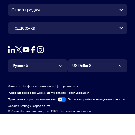
Приложение Zoom Workplace
Приложение Zoom Workplace
Отдел продаж
Приложение Zoom Rooms
Приложение Zoom Rooms
(+1) 888-799-9666
Вызов одним щелчком
Контроллер Zoom Rooms
Поддержка
Поддержка
Связаться с отделом продаж
Расширение браузера
Тестовый масштаб
Проверить Zoom
Планы & Ценообразование
Тарифные планы и цены
Плагин Outlook
Учетная запись
Запрос на демонстрацию
Запросить демонстрацию
Приложение для iPhone или iPad
Приложение для iPhone или
Язык
Валюта
Центр поддержки
Центр поддержки
Вебинары и мероприятия
Приложение Android
Русский
Приложение Android
US Dollar $
Учебный центр
Центр обучения
Демонстрационный центр Zoom
Демонстрационный центр 
Виртуальные фоны Zoom
Виртуальные фоны Zoom
Deutsch
US Dollar $
Сообщество Zoom
Zoom for Startups
Zoom for Startups
Условия
Конфиденциальность
Центр доверия
English
Техническая библиотека
Техническая библиотека
Руководство в отношении допустимого использования
Правовые вопросы и комплаенс
Правовые вопросы и контроль соблюдения требований
Ваши настройки конфиденциальности
Español
Обратная связь
Cookies Settings
Карта сайта
Карта сайта
© Zoom Communications, Inc., 2026. Все права защищены.
Связаться с нами
Связаться с нами
Français
Специальные возможности
한국어
Поддержка разработчиков
Поддержка разработчиков
Português