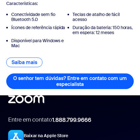
Características:
Conectividade sem fio
Teclas de atalho de fácil
Bluetooth 5.0
acesso
Ícones de referência rápida ​
Duração da bateria: 150 horas,
em espera: 12 meses
Disponível para Windows e
Mac
Saiba mais
Saiba mais
O senhor tem dúvidas? Entre em contato com um
especialista
O senhor tem dúvidas? 
Entre em contato
1.888.799.9666
1.888.799.9666
Baixar na Apple Store