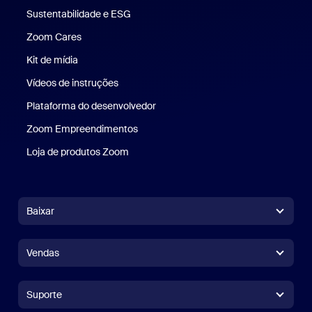
Sustentabilidade e ESG
Sustentabilidade e ESG
Zoom Cares
Zoom Cares
Kit de mídia
Kit de mídia
Vídeos de instruções
Plataforma do desenvolvedor
Zoom Empreendimentos
Zoom Ventures
Loja de produtos Zoom
Loja de produtos Zoom
Baixar
Aplicativo Zoom Workplace
Aplicativo Zoom Workplace
Vendas
Aplicativo Zoom Rooms
Aplicativo Zoom Rooms
+1.888.799.9666
Clique para chamar
Controlador do Zoom Rooms
Suporte
Suporte
Falar com a equipe de vendas