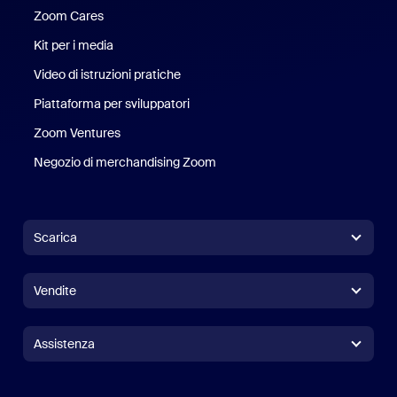
Zoom Cares
Zoom Cares
Kit per i media
Kit media
Video di istruzioni pratiche
Piattaforma per sviluppatori
Zoom Ventures
Zoom Ventures
Negozio di merchandising Zoom
Negozio di merchandising Zoo
Scarica
App Zoom Workplace
App Zoom Workplace
Vendite
App Zoom Rooms
App Zoom Rooms
+1.888.799.9666
Clicca per chiamare
Controller per Zoom Rooms
Assistenza
Assistenza
Contatta il reparto vendite
Estensioni per browser
Test Zoom
Test di Zoom
Piani & Prezzi
Piani e prezzi