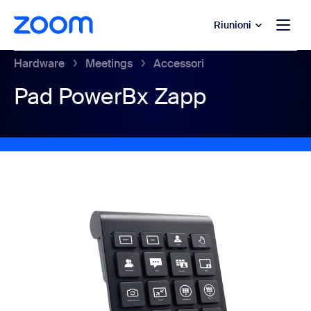
contenuto principale
 chat di assistenza
Riunioni
Hardware
Meetings
Accessori
Pad PowerBx Zapp