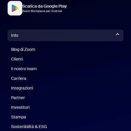
Scarica da Google Play
Zoom Workplace per Android
Info
Blog di Zoom
Blog di Zoom
Clienti
Clienti
Il nostro team
Il nostro team
Carriera
Opportunità di lavoro
Integrazioni
Partner
Investitori
Stampa
Stampa
Sostenibilità & ESG
Sostenibilità ed ESG