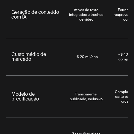
Ativos de texto
Ferramen
Geração de conteúdo
integrados e trechos
reaproveita
com IA
de vídeo
conte
Custo médio de
~$ 40mil
~$ 20 mil/ano
mercado
complem
Complement
Modelo de
Transparente,
carte base
precificação
publicado, inclusivo
orçame