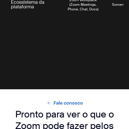
Zoom Workplace
Ecossistema da
(Zoom Meetings,
Somente e
plataforma
Phone, Chat, Docs)
Fale conosco
Pronto para ver o que o
Zoom pode fazer pelos