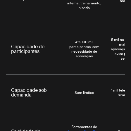
market
interna, treinamento,
híbrido
5 mil no pad
Até 100 mil
mais, e
Capacidade de
participantes, sem
aprovação 
participantes
necessidade de
aviso prév
aprovação
sema
Capacidade sob
1 mil telesp
Sem limites
demanda
simultâ
Ferramentas de