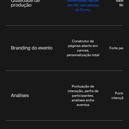
Qualidade de
transmissão nativas
Basead
produção
em HD, vencedoras
WebR
do Emmy
Construtor de
páginas aberto em
Branding do evento
Forte perso
canvas,
personalização total
Pontuação de
interação, perfis de
Pontuaç
Análises
participantes,
intenção p
análises entre
eventos