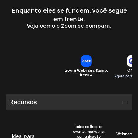
Enquanto eles se fundem, você segue
em frente.
Veja como o Zoom se compara.
Zoom Webinars &amp;
ON24
Events
Agora parte d
Recursos
Todos os tipos de
evento: marketing,
Webinars ex
Ideal para
comunicação