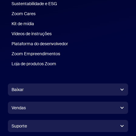
Sustentabilidade e ESG
Sustentabilidade e ESG
Zoom Cares
Zoom Cares
Kit de mídia
Kit de mídia
Vídeos de instruções
Plataforma do desenvolvedor
Zoom Empreendimentos
Zoom Ventures
Loja de produtos Zoom
Loja de produtos Zoom
Baixar
Aplicativo Zoom Workplace
Aplicativo Zoom Workplace
Vendas
Aplicativo Zoom Rooms
Aplicativo Zoom Rooms
+1.888.799.9666
Clique para chamar
Controlador do Zoom Rooms
Suporte
Suporte
Falar com a equipe de vendas
Extensão para navegador